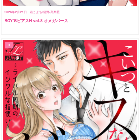
2026年2月21日
鼎こよち/雲野/高梨藍
BOY’SピアスH vol.8 オメガバース
TL