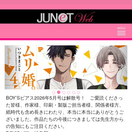
Togg
navig
Previous
Next
BOY’Sピアス2026年5月号は解散号！ ご愛読くださっ
た皆様、作家様、印刷・製版ご担当者様、関係者様方、
紙時代も含め長きにわたり、本当に本当にありがとうご
ざいました。作品たちの今後につきましては先生方から
の告知にもご注目ください。