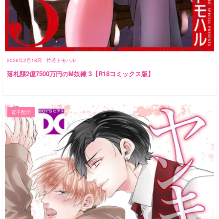
2026年2月18日
竹若トモハル
落札額2億7500万円のM奴隷 3【R18コミックス版】
電子配信