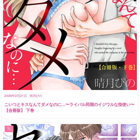
2026年2月21日
晴月ぴの
こいつとキスなんてダメなのに…〜ライバル同期のイジワルな指使い〜
【合冊版】 下巻
TL