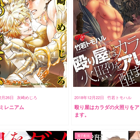
12月26日
灰崎めじろ
2018年12月22日
竹若トモハル
ミレニアム
殴り屋はカラダの火照りをア
ます。
電子配信