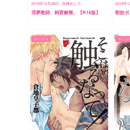
2018年12月28日
灰崎めじろ
2018年
淫夢教師、飼育解禁。【R18版】
獣欲ポ
コミックス
コミック