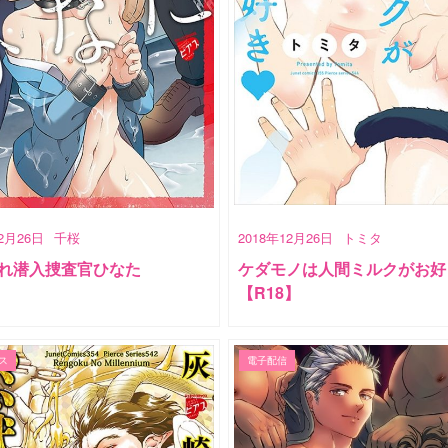
12月26日
千桜
2018年12月26日
トミタ
れ潜入捜査官ひなた
ケダモノは人間ミルクがお好
【R18】
ス
電子配信