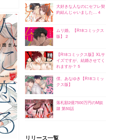
大好きな人なのにセフレ契
約結んじゃいました… 4
ムリ婚。【R18コミックス
版】 2
【R18コミックス版】XLサ
イズですが、結婚させてく
れますか？ 5
僕、あなゆき【R18コミッ
クス版】
落札額2億7500万円のM奴
隷 第50話
リリース一覧