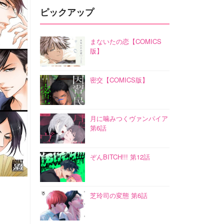
ピックアップ
まないたの恋【COMICS
版】
密交【COMICS版】
月に噛みつくヴァンパイア
第6話
ぞんBITCH!!! 第12話
芝玲司の変態 第6話