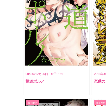
2018年12月26日
金子アコ
2018年
極道ポルノ
恋獄の
電子配信
電子配信