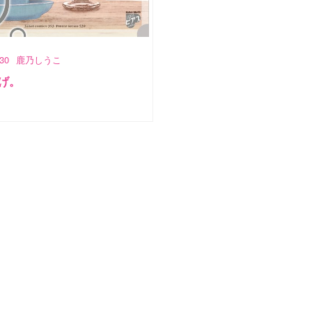
/30
鹿乃しうこ
げ。