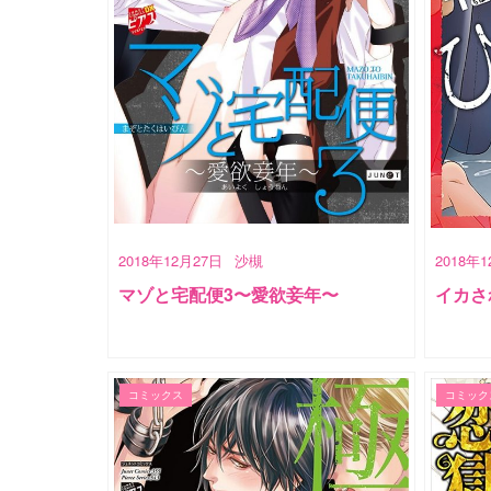
2018年12月27日
沙槻
2018年
マゾと宅配便3〜愛欲妾年〜
イカさ
コミックス
コミック