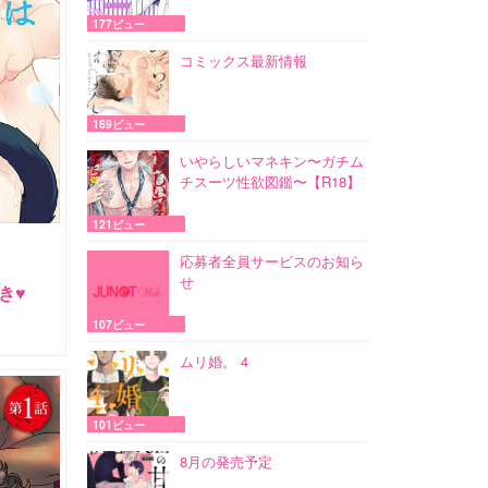
177ビュー
コミックス最新情報
169ビュー
いやらしいマネキン〜ガチム
チスーツ性欲図鑑〜【R18】
121ビュー
応募者全員サービスのお知ら
せ
き♥
107ビュー
ムリ婚。 4
101ビュー
8月の発売予定