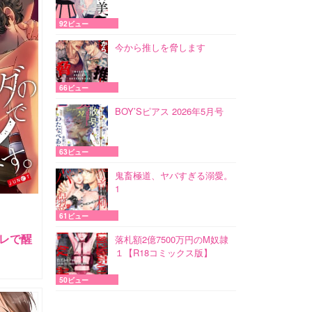
92ビュー
今から推しを脅します
66ビュー
BOY’Sピアス 2026年5月号
63ビュー
鬼畜極道、ヤバすぎる溺愛。
1
61ビュー
レで醒
落札額2億7500万円のM奴隷
１【R18コミックス版】
50ビュー