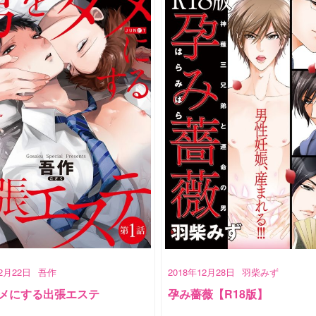
12月22日
吾作
2018年12月28日
羽柴みず
メにする出張エステ
孕み薔薇【R18版】