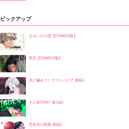
ピックアップ
まないたの恋【COMICS版】
密交【COMICS版】
月に噛みつくヴァンパイア 第6話
ぞんBITCH!!! 第12話
芝玲司の変態 第6話