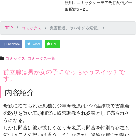
説明：コミックシーモア先行配信／一
般配信5月2日
TOP
コミックス
鬼畜極道、ヤバすぎる溺愛。 1
Facebook
Twitter
LINE
コミックス
,
コミックス一覧
前立腺は男が女の子になっちゃうスイッチで
す。
内容紹介
母親に捨てられた孤独な少年海老原はパパ活詐欺で雲龍会
の怒りを買い若頭間宮に監禁調教され奴隷として売られそ
うになる。
しかし間宮は彼が欲しくなり海老原も間宮を特別な存在と
気づき二人の想いは通うようになるが、過酷な運命が襲い