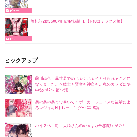
56ビュー
落札額2億7500万円のM奴隷 １【R18コミックス版】
55ビュー
ピックアップ
藤川恋色、異世界でめちゃくちゃイカせられることに
なりました。〜戦士も賢者も神官も…私のカラダに夢
中なの!?〜 第12話
奥の奥の奥まで暴いて〜ポーカーフェイスな後輩によ
るマジイキHトレーニング〜 第15話
ハイスペ上司・天崎さんの×××はガチ悪魔!? 第7話