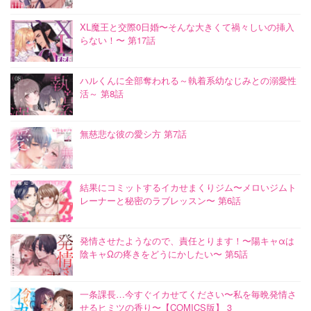
XL魔王と交際0日婚〜そんな大きくて禍々しいの挿入
らない！〜 第17話
ハルくんに全部奪われる～執着系幼なじみとの溺愛性
活～ 第8話
無慈悲な彼の愛シ方 第7話
結果にコミットするイカせまくりジム〜メロいジムト
レーナーと秘密のラブレッスン〜 第6話
発情させたようなので、責任とります！〜陽キャαは
陰キャΩの疼きをどうにかしたい〜 第5話
一条課長…今すぐイカせてください〜私を毎晩発情さ
せるヒミツの香り〜【COMICS版】 3