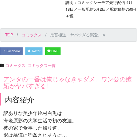
説明：コミックシーモア先行配信 4月
18日／一般配信5月2日／配信価格750円
＋税
TOP
コミックス
鬼畜極道、ヤバすぎる溺愛。４
Facebook
Twitter
LINE
コミックス
,
コミックス一覧
アンタの一番は俺じゃなきゃダメ。ワン公の嫉
妬がヤバすぎる!
内容紹介
訳ありな美少年鈴村白兎は
海老原影の大学生活で初の友達。
彼の家で食事した帰り道、
影は暴漢に強姦されそうに…