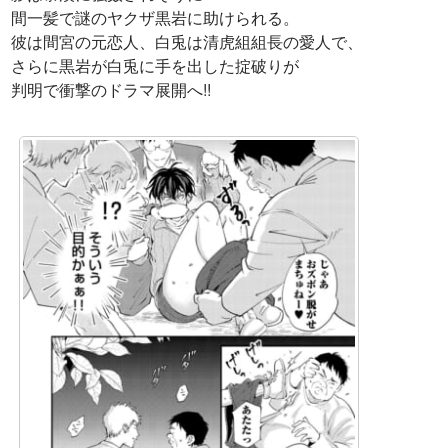
間一髪で謎のヤクザ黒岩に助けられる。
彼は間宮の元恋人、白兎は清虎組組長の愛人で、
さらに黒岩が白兎に手を出した掟破りが
判明で衝撃のドラマ展開へ!!