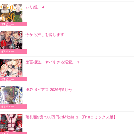
ムリ婚。 4
99ビュー
今から推しを脅します
67ビュー
鬼畜極道、ヤバすぎる溺愛。 1
62ビュー
BOY’Sピアス 2026年5月号
61ビュー
落札額2億7500万円のM奴隷 １【R18コミックス版】