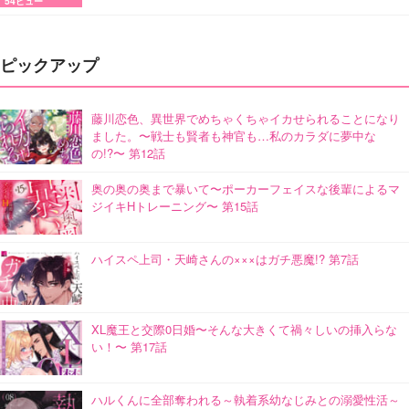
54ビュー
ピックアップ
藤川恋色、異世界でめちゃくちゃイカせられることになり
ました。〜戦士も賢者も神官も…私のカラダに夢中な
の!?〜 第12話
奥の奥の奥まで暴いて〜ポーカーフェイスな後輩によるマ
ジイキHトレーニング〜 第15話
ハイスペ上司・天崎さんの×××はガチ悪魔!? 第7話
XL魔王と交際0日婚〜そんな大きくて禍々しいの挿入らな
い！〜 第17話
ハルくんに全部奪われる～執着系幼なじみとの溺愛性活～