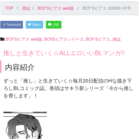
TOP
雑誌
BOY'Sピアス web版
BOY’Sピアス 2025年1月号
Facebook
Twitter
LINE
BOY'Sピアス web版
,
BOYSピアスシリーズ
,
BOY’Sピアス
,
雑誌
推しと生きていく☆ALLエロいいBLマンガ!!
内容紹介
ずっと「推し」と生きていく☆毎月20日配信のHな描き下
ろしBLコミック誌。巻頭はサキラ新シリーズ「今から推し
を脅します」！