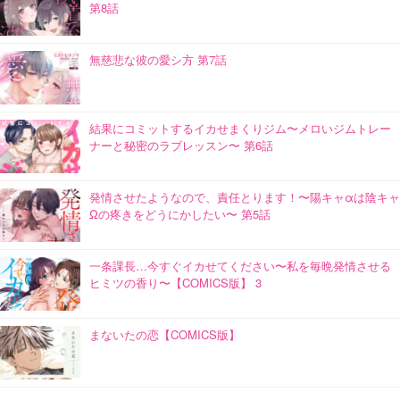
第8話
無慈悲な彼の愛シ方 第7話
結果にコミットするイカせまくりジム〜メロいジムトレー
ナーと秘密のラブレッスン〜 第6話
発情させたようなので、責任とります！〜陽キャαは陰キャ
Ωの疼きをどうにかしたい〜 第5話
一条課長…今すぐイカせてください〜私を毎晩発情させる
ヒミツの香り〜【COMICS版】 3
まないたの恋【COMICS版】