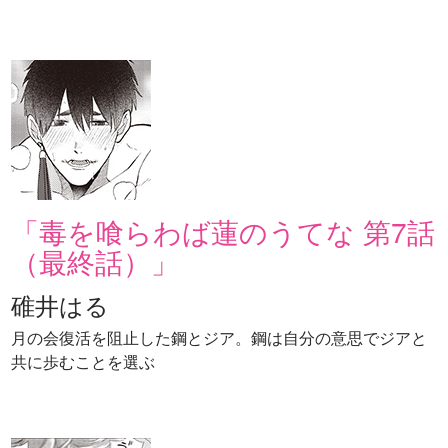
「毒を喰らわば蓮のうてな 第7話
（最終話）」
碓井はる
月の会復活を阻止した鋼とジア。鋼は自分の意思でジアと
共に歩むことを選ぶ