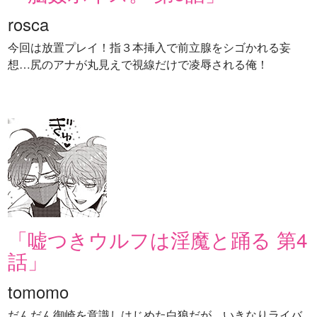
rosca
今回は放置プレイ！指３本挿入で前立腺をシゴかれる妄
想…尻のアナが丸見えで視線だけで凌辱される俺！
「嘘つきウルフは淫魔と踊る 第4
話」
tomomo
だんだん御崎を意識しはじめた白狼だが、いきなりライバ