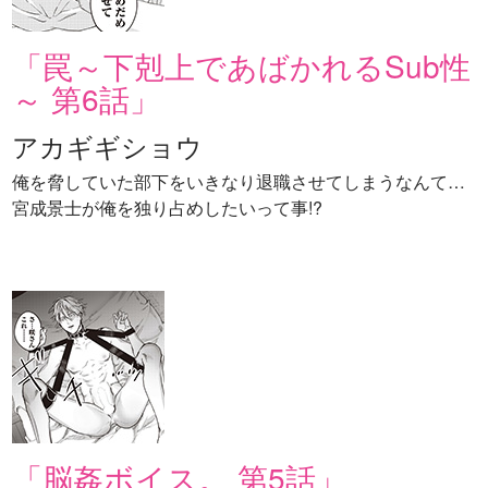
「罠～下剋上であばかれるSub性
～ 第6話」
アカギギショウ
俺を脅していた部下をいきなり退職させてしまうなんて…
宮成景士が俺を独り占めしたいって事!?
「脳姦ボイス。 第5話」