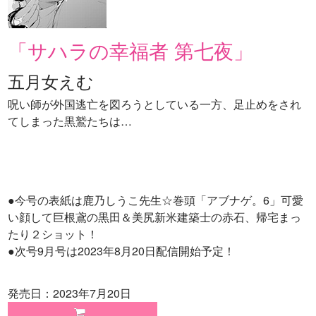
「サハラの幸福者 第七夜」
五月女えむ
呪い師が外国逃亡を図ろうとしている一方、足止めをされ
てしまった黒鷲たちは…
●今号の表紙は鹿乃しうこ先生☆巻頭「アブナゲ。6」可愛
い顔して巨根鳶の黒田＆美尻新米建築士の赤石、帰宅まっ
たり２ショット！
●次号9月号は2023年8月20日配信開始予定！
発売日：2023年7月20日