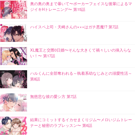
奥の奥の奥まで暴いて〜ポーカーフェイスな後輩によるマ
ジイキHトレーニング〜 第15話
ハイスペ上司・天崎さんの×××はガチ悪魔!? 第7話
XL魔王と交際0日婚〜そんな大きくて禍々しいの挿入らな
い！〜 第17話
ハルくんに全部奪われる～執着系幼なじみとの溺愛性活～
第8話
無慈悲な彼の愛シ方 第7話
結果にコミットするイカせまくりジム〜メロいジムトレー
ナーと秘密のラブレッスン〜 第6話