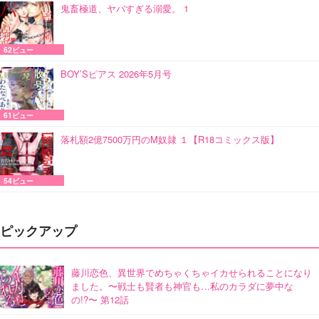
鬼畜極道、ヤバすぎる溺愛。 1
62ビュー
BOY’Sピアス 2026年5月号
61ビュー
落札額2億7500万円のM奴隷 １【R18コミックス版】
54ビュー
ピックアップ
藤川恋色、異世界でめちゃくちゃイカせられることになり
ました。〜戦士も賢者も神官も…私のカラダに夢中な
の!?〜 第12話