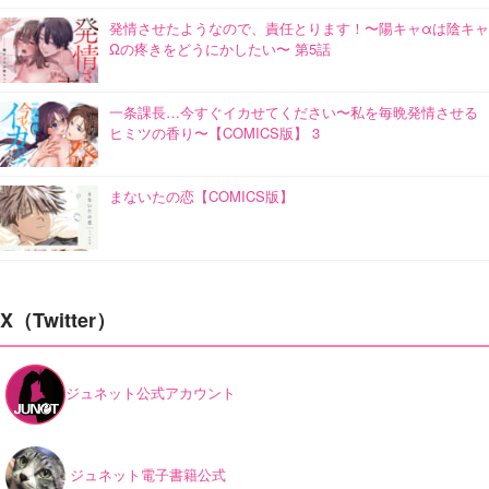
発情させたようなので、責任とります！〜陽キャαは陰キャ
Ωの疼きをどうにかしたい〜 第5話
一条課長…今すぐイカせてください〜私を毎晩発情させる
ヒミツの香り〜【COMICS版】 3
まないたの恋【COMICS版】
X（Twitter）
ジュネット公式アカウント
ジュネット電子書籍公式