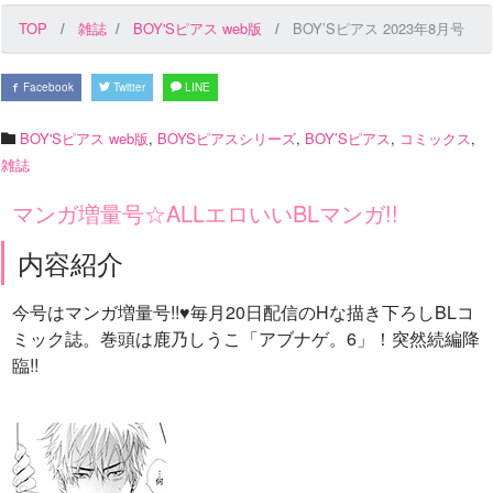
TOP
雑誌
BOY'Sピアス web版
BOY’Sピアス 2023年8月号
Facebook
Twitter
LINE
BOY'Sピアス web版
,
BOYSピアスシリーズ
,
BOY’Sピアス
,
コミックス
,
雑誌
マンガ増量号☆ALLエロいいBLマンガ!!
内容紹介
今号はマンガ増量号!!♥毎月20日配信のHな描き下ろしBLコ
ミック誌。巻頭は鹿乃しうこ「アブナゲ。6」！突然続編降
臨!!