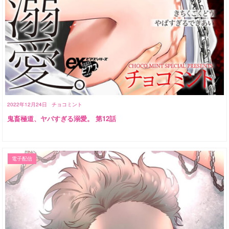
2022年12月24日
チョコミント
鬼畜極道、ヤバすぎる溺愛。 第12話
電子配信