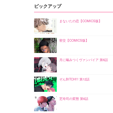
ピックアップ
まないたの恋【COMICS版】
密交【COMICS版】
月に噛みつくヴァンパイア 第6話
ぞんBITCH!!! 第12話
芝玲司の変態 第6話