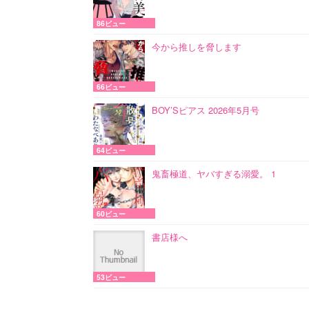
86ビュー
今から推しを脅します
66ビュー
BOY’Sピアス 2026年5月号
64ビュー
鬼畜極道、ヤバすぎる溺愛。 1
60ビュー
書店様へ
53ビュー