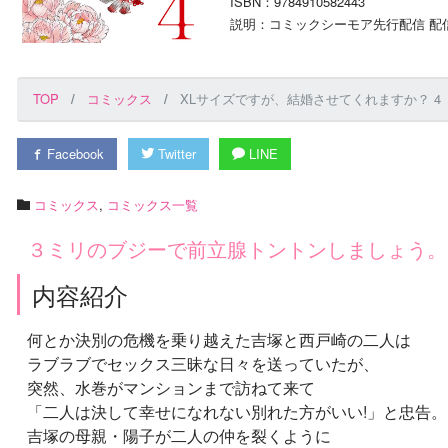
ISBN：9784910582443
説明：コミックシーモア先行配信 配信
TOP
コミックス
XLサイズですが、結婚させてくれますか？ 4
Facebook
Twitter
LINE
コミックス
,
コミックス一覧
３ミリのブジーで前立腺トントンしましょう。
内容紹介
何とか決別の危機を乗り越えた吉塚と西戸崎の二人は
ラブラブでセックス三昧な日々を送っていたが、
突然、水巻がマンションまで訪ねて来て
「二人は決して幸せになれない別れた方がいい!」と忠告。
吉塚の母親・陽子が二人の仲を裂くように