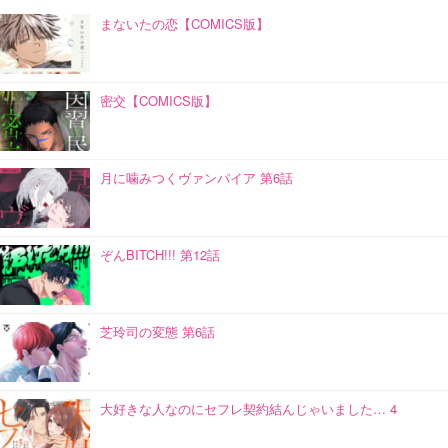
まないたの恋【COMICS版】
密交【COMICS版】
月に噛みつくヴァンパイア 第6話
ぞんBITCH!!! 第12話
芝玲司の変態 第6話
大好きな人なのにセフレ契約結んじゃいました… 4