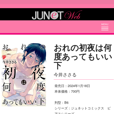
Togg
navig
おれの初夜は何
度あってもいい
下
今井ささる
発売日：2024年1月18日
本体価格：700円
判型：B6
シリーズ：ジュネットコミックス ピ
アスシリーズ