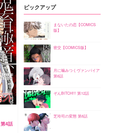
ピックアップ
まないたの恋【COMICS
版】
密交【COMICS版】
月に噛みつくヴァンパイア
第6話
ぞんBITCH!!! 第12話
芝玲司の変態 第6話
第4話