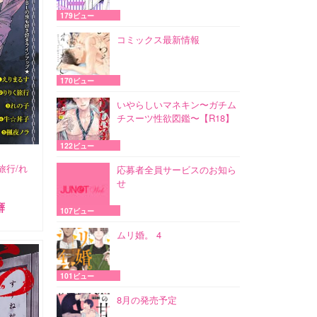
179ビュー
コミックス最新情報
170ビュー
いやらしいマネキン〜ガチム
チスーツ性欲図鑑〜【R18】
122ビュー
旅行/れ
応募者全員サービスのお知ら
せ
癖
107ビュー
ムリ婚。 4
101ビュー
8月の発売予定