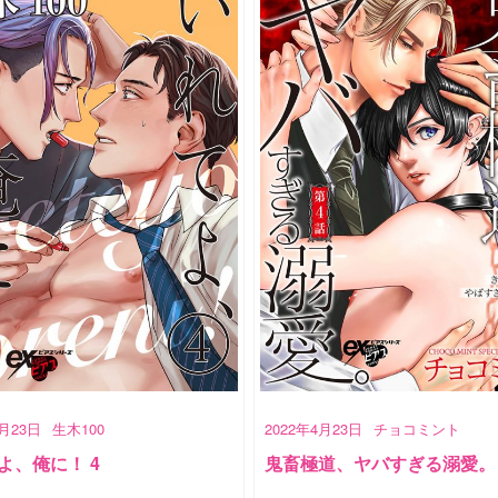
4月23日
生木100
2022年4月23日
チョコミント
よ、俺に！ 4
鬼畜極道、ヤバすぎる溺愛。 