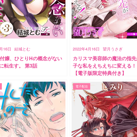
4月16日
結城とむ
2022年4月16日
望月うさぎ
受付嬢、ひとりHの概念がない
カリスマ美容師の魔法の指先
に転生す。 第3話
子な私をえちえちに変える！ 
【電子版限定特典付き】
電子配信