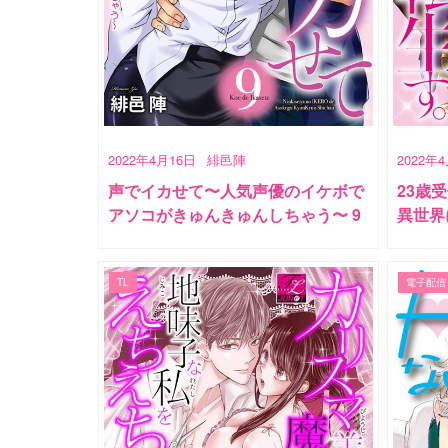
2022年4月16日
緋邑陣
2022年
声でイカせて〜人気声優のイケボで
23歳
アソコがきゅんきゅんしちゃう〜 9
異世界
TL
電子配信