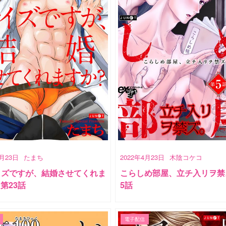
4月23日
たまち
2022年4月23日
木陰コケコ
イズですが、結婚させてくれま
こらしめ部屋、立チ入リヲ禁
第23話
5話
電子配信