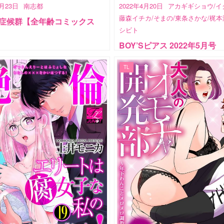
4月23日
南志都
2022年4月20日
アカギギショウ/イ
藤森イチカ/そまの/東条さかな/梶本
症候群【全年齢コミックス
シビト
BOY’Sピアス 2022年5月号
TL