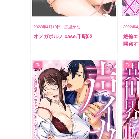
2022年4月19日
広里かな
2022年
オメガポルノ case.千昭02
絶倫エ
開発する
TL
TL