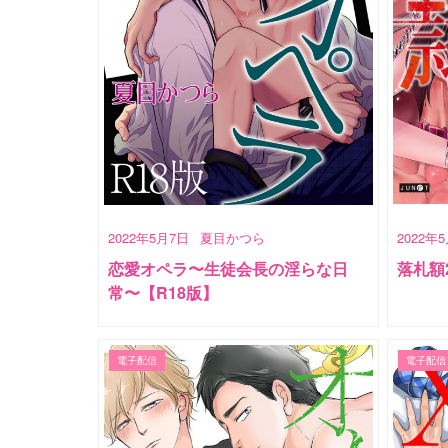
2022年5月7日
夏目かつら
2022年
恋愛オペラ〜生徒会長の淫らな日
落札額
常〜【R18版】
電子配信
電子配信