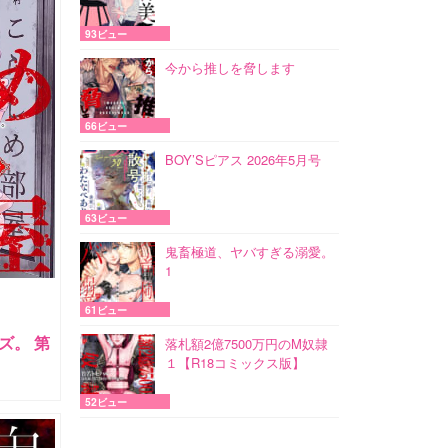
93ビュー
今から推しを脅します
66ビュー
BOY’Sピアス 2026年5月号
63ビュー
鬼畜極道、ヤバすぎる溺愛。
1
61ビュー
ズ。 第
落札額2億7500万円のM奴隷
１【R18コミックス版】
52ビュー