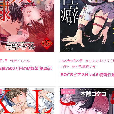
5月7日
竹若トモハル
2022年4月29日
えりまるす/りりく
の子/牛☆丼子/楓夜ノラ
2億7500万円のM奴隷 第25話
BOY’SピアスH vol.5 特殊性
電子配信