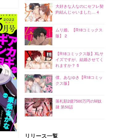
大好きな人なのにセフレ契
約結んじゃいました… 4
ムリ婚。【R18コミックス
版】 2
【R18コミックス版】XLサ
イズですが、結婚させてく
れますか？ 5
僕、あなゆき【R18コミッ
クス版】
落札額2億7500万円のM奴
隷 第50話
リリース一覧