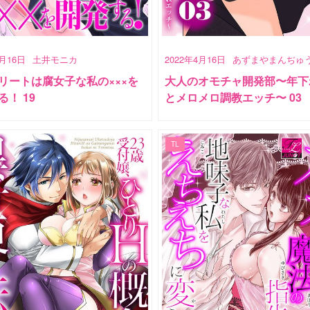
4月16日
土井モニカ
2022年4月16日
あずまやまんぢゅ
リートは腐女子な私の×××を
大人のオモチャ開発部〜年下
！ 19
とメロメロ調教エッチ〜 03
TL