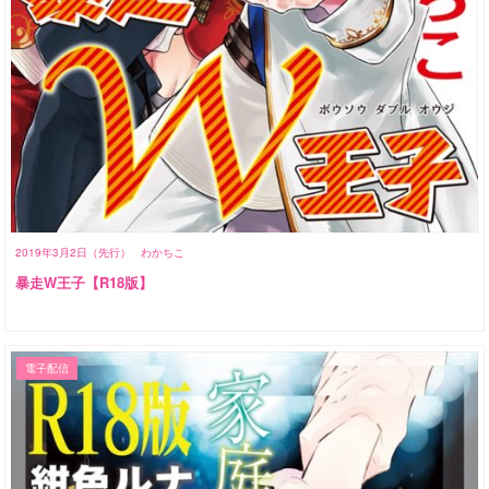
2019年3月2日（先行）
わかちこ
暴走W王子【R18版】
電子配信