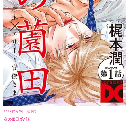
2019年3月20日
梶本潤
夜の薗田 第1話