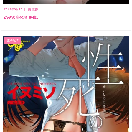
2019年3月23日
南 志都
のぞき症候群 第4話
電子配信