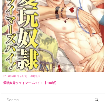
2019年3月2日（先行）
蝶野飛沫
愛玩奴隷クライマーズハイ！【R18版】