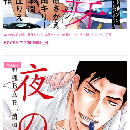
2019年3月20日
五月女えむ、末原さかえ、蜂田キリー、梶本潤、本庄りえ、吾作
BOY’Sピアス2019年4月号
電子配信