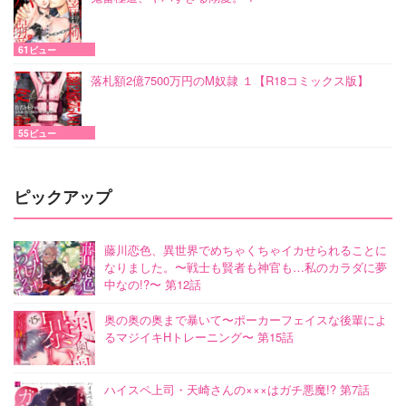
61ビュー
落札額2億7500万円のM奴隷 １【R18コミックス版】
55ビュー
ピックアップ
藤川恋色、異世界でめちゃくちゃイカせられることに
なりました。〜戦士も賢者も神官も…私のカラダに夢
中なの!?〜 第12話
奥の奥の奥まで暴いて〜ポーカーフェイスな後輩によ
るマジイキHトレーニング〜 第15話
ハイスペ上司・天崎さんの×××はガチ悪魔!? 第7話