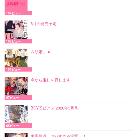
107ビュー
8月の発売予定
102ビュー
ムリ婚。 4
101ビュー
今から推しを脅します
67ビュー
BOY’Sピアス 2026年5月号
65ビュー
鬼畜極道、ヤバすぎる溺愛。 1