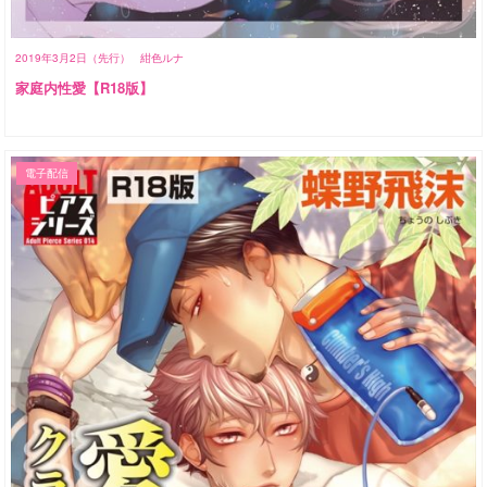
2019年3月2日（先行）
紺色ルナ
家庭内性愛【R18版】
電子配信