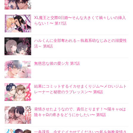
XL魔王と交際0日婚〜そんな大きくて禍々しいの挿入
らない！〜 第17話
ハルくんに全部奪われる～執着系幼なじみとの溺愛性
活～ 第8話
無慈悲な彼の愛シ方 第7話
結果にコミットするイカせまくりジム〜メロいジムト
レーナーと秘密のラブレッスン〜 第6話
発情させたようなので、責任とります！〜陽キャαは
陰キャΩの疼きをどうにかしたい〜 第5話
一条課長…今すぐイカせてください〜私を毎晩発情さ