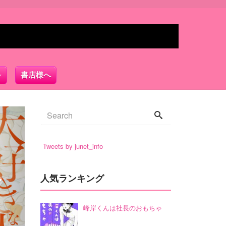
書店様へ
ext
Tweets by junet_info
人気ランキング
峰岸くんは社長のおもちゃ