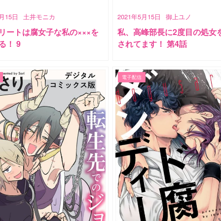
5月15日
土井モニカ
2021年5月15日
御上ユノ
リートは腐女子な私の×××を
私、高峰部長に2度目の処女
る！ 9
されてます！ 第4話
電子配信