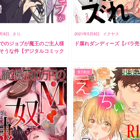
5月8日
さり
2021年5月8日
イクヤス
でのジョブが魔王のご主人様
ド腐れダンディーズ【バラ売り
そうな件【デジタルコミック
電子配信