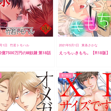
5月1日
竹若トモハル
2021年5月1日
東条さかな
2億7500万円のM奴隷 第18話
えっちぃきもち。【R18版】
電子配信