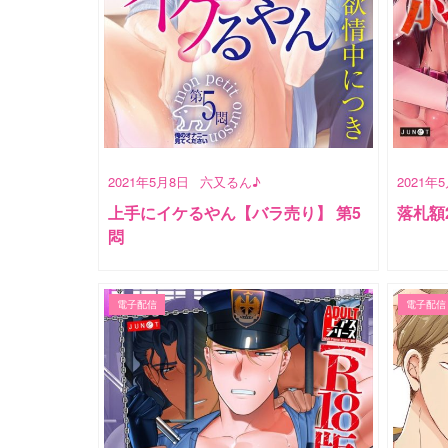
2021年5月8日
六又るん♪
2021年
上手にイケるやん【バラ売り】 第5
落札額
悶
電子配信
電子配信