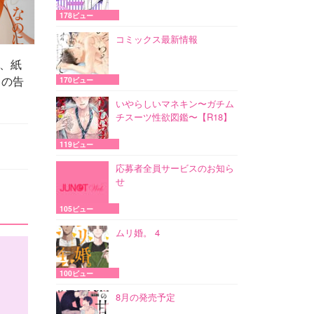
178ビュー
コミックス最新情報
方、紙
らの告
170ビュー
いやらしいマネキン〜ガチム
チスーツ性欲図鑑〜【R18】
119ビュー
応募者全員サービスのお知ら
せ
105ビュー
ムリ婚。 4
100ビュー
8月の発売予定