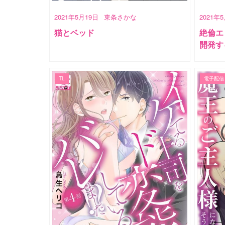
2021年5月19日
東条さかな
2021年
猫とベッド
絶倫エ
開発す
TL
電子配信