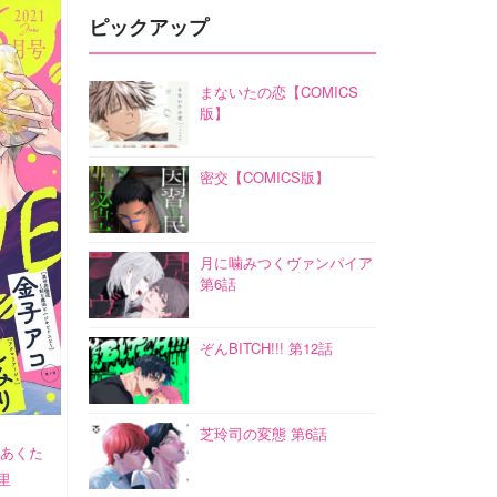
ピックアップ
まないたの恋【COMICS
版】
密交【COMICS版】
月に噛みつくヴァンパイア
第6話
ぞんBITCH!!! 第12話
芝玲司の変態 第6話
/あくた
里