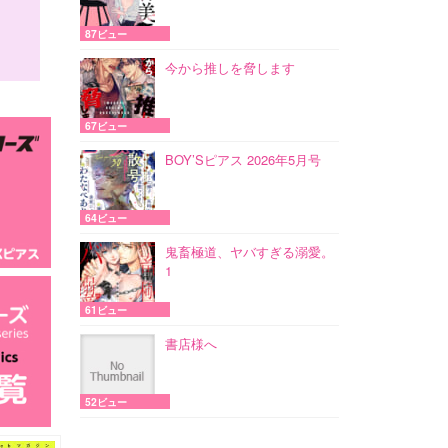
87ビュー
今から推しを脅します
67ビュー
BOY’Sピアス 2026年5月号
64ビュー
鬼畜極道、ヤバすぎる溺愛。
1
61ビュー
書店様へ
52ビュー