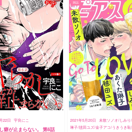
雑誌
5月22日
宇良にこ
2021年5月20日
未散ソノオ/しみり
琳子/毬田ユズ/金子アコ/うきうき恥
し癖が止まらない。 第6話