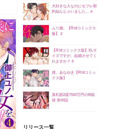
大好きな人なのにセフレ契
約結んじゃいました… 4
ムリ婚。【R18コミックス
版】 2
【R18コミックス版】XLサ
イズですが、結婚させてく
れますか？ 5
僕、あなゆき【R18コミッ
クス版】
落札額2億7500万円のM奴
隷 第50話
リリース一覧