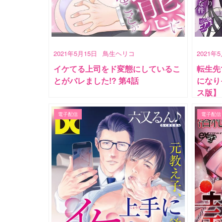
2021年5月15日
鳥生ヘリコ
2021年
イケてる上司をド変態にしているこ
転生先
とがバレました!? 第4話
になり
ス版】
電子配信
電子配信