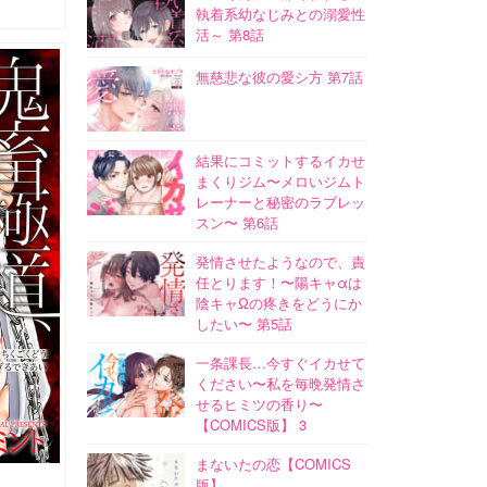
執着系幼なじみとの溺愛性
活～ 第8話
無慈悲な彼の愛シ方 第7話
結果にコミットするイカせ
まくりジム〜メロいジムト
レーナーと秘密のラブレッ
スン〜 第6話
発情させたようなので、責
任とります！〜陽キャαは
陰キャΩの疼きをどうにか
したい〜 第5話
一条課長…今すぐイカせて
ください〜私を毎晩発情さ
せるヒミツの香り〜
【COMICS版】 3
まないたの恋【COMICS
版】