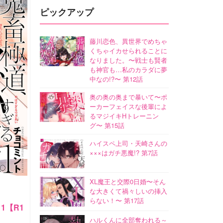
ピックアップ
藤川恋色、異世界でめちゃ
くちゃイカせられることに
なりました。〜戦士も賢者
も神官も…私のカラダに夢
中なの!?〜 第12話
奥の奥の奥まで暴いて〜ポ
ーカーフェイスな後輩によ
るマジイキHトレーニン
グ〜 第15話
ハイスペ上司・天崎さんの
×××はガチ悪魔!? 第7話
XL魔王と交際0日婚〜そん
な大きくて禍々しいの挿入
らない！〜 第17話
1【R1
ハルくんに全部奪われる～