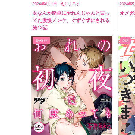
2024年6月1日
えりまるす
2024年
女なんか簡単にヤれんじゃんと言っ
オメガポ
てた傲慢ノンケ、ぐずぐずにされる
第13話
電子配信
雑誌