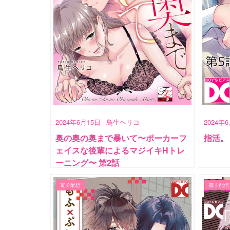
2024年6月15日
鳥生ヘリコ
2024年
奥の奥の奥まで暴いて〜ポーカーフ
指活。
ェイスな後輩によるマジイキHトレ
ーニング〜 第2話
電子配信
電子配信