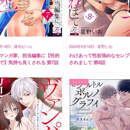
5月18日
浦河おぺら
2024年5月18日
星野いお
マンガ家、担当編集に【性的
わけあって性欲強めなセレブ
で】気持ち良くされる 第7話
されまして 第8話
コミックス