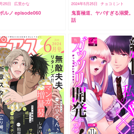
5月25日
広里かな
2024年5月25日
チョコミント
ルノ episode060
鬼畜極道、ヤバすぎる溺愛。 
話
TL