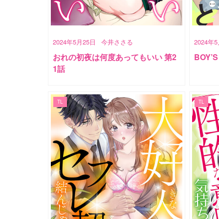
2024年5月25日
今井ささる
2024年
おれの初夜は何度あってもいい 第2
BOY’
1話
TL
TL