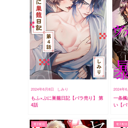
2024年6月8日
しみり
2024年
もふ×ぷに巣籠日記【バラ売り】 第
一条楓
4話
い【バ
電子配信
電子配信