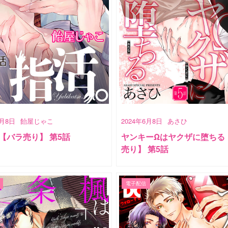
6月8日
飴屋じゃこ
2024年6月8日
あさひ
【バラ売り】 第5話
ヤンキーΩはヤクザに堕ちる
売り】 第5話
電子配信