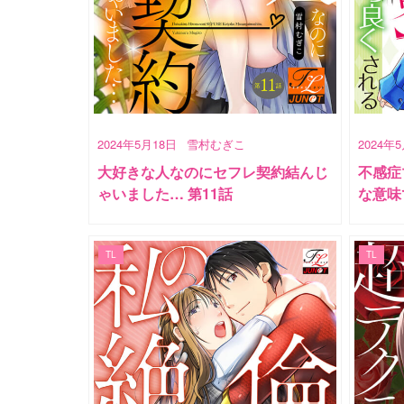
2024年5月18日
雪村むぎこ
2024年
大好きな人なのにセフレ契約結んじ
不感症
ゃいました… 第11話
な意味
TL
TL