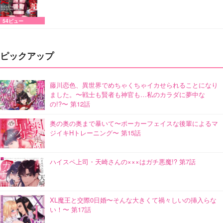
54ビュー
ピックアップ
藤川恋色、異世界でめちゃくちゃイカせられることになり
ました。〜戦士も賢者も神官も…私のカラダに夢中な
の!?〜 第12話
奥の奥の奥まで暴いて〜ポーカーフェイスな後輩によるマ
ジイキHトレーニング〜 第15話
ハイスペ上司・天崎さんの×××はガチ悪魔!? 第7話
XL魔王と交際0日婚〜そんな大きくて禍々しいの挿入らな
い！〜 第17話