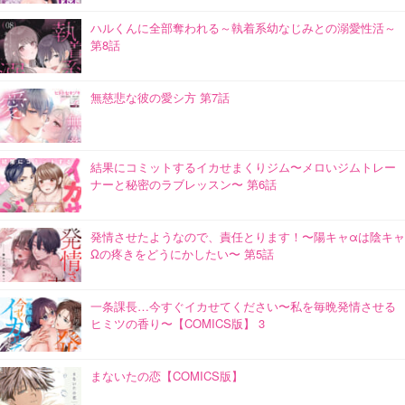
ハルくんに全部奪われる～執着系幼なじみとの溺愛性活～
第8話
無慈悲な彼の愛シ方 第7話
結果にコミットするイカせまくりジム〜メロいジムトレー
ナーと秘密のラブレッスン〜 第6話
発情させたようなので、責任とります！〜陽キャαは陰キャ
Ωの疼きをどうにかしたい〜 第5話
一条課長…今すぐイカせてください〜私を毎晩発情させる
ヒミツの香り〜【COMICS版】 3
まないたの恋【COMICS版】