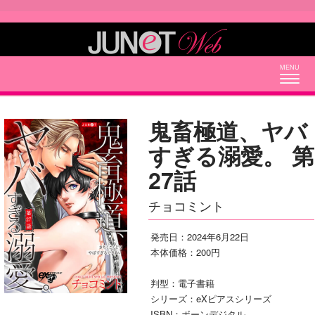
Togg
navig
鬼畜極道、ヤバ
すぎる溺愛。 第
27話
チョコミント
発売日：2024年6月22日
本体価格：200円
判型：電子書籍
シリーズ：eXピアスシリーズ
ISBN：ボーンデジタル