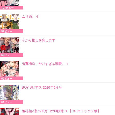
107ビュー
ムリ婚。 4
99ビュー
今から推しを脅します
68ビュー
鬼畜極道、ヤバすぎる溺愛。 1
62ビュー
BOY’Sピアス 2026年5月号
61ビュー
落札額2億7500万円のM奴隷 １【R18コミックス版】