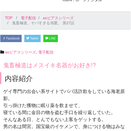
TOP
電子配信
exピアスシリーズ
鬼畜極道、ヤバすぎる溺愛。 第27話
Facebook
Twitter
LINE
exピアスシリーズ
,
電子配信
鬼畜極道はメスイキ名器がお好き!?
内容紹介
ゲイ専門の出会い系サイトでパパ活詐欺をしている海老原
影。
引っ掛けた獲物に眠り薬を飲ませて、
寝ている間に金目の物を盗む手口を繰り返していた。
そんなある日、とんでもない上客をゲットする。
男の名は間宮。国宝級のイケメンで、身につける物はみな