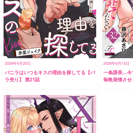
2026年6月20日
2026年6月13日
バニラはいつもキスの理由を探してる【バ
一条課長…今
ラ売り】 第21話
毎晩発情させ