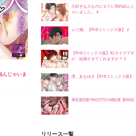
大好きな人なのにセフレ契約結んじ
ゃいました… 4
ムリ婚。【R18コミックス版】 2
【R18コミックス版】XLサイズです
が、結婚させてくれますか？ 5
結んじゃいま
僕、あなゆき【R18コミックス版】
落札額2億7500万円のM奴隷 第50話
リリース一覧