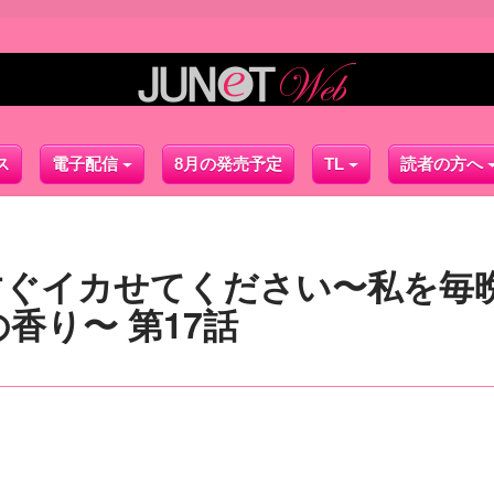
ス
電子配信
8月の発売予定
TL
読者の方へ
すぐイカせてください〜私を毎
香り〜 第17話