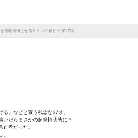
を毎晩発情させるヒミツの香り〜 第17話
げる」などと宣う残念な27才。
嗅いだらまさかの超発情状態に!?
条正孝だった。
し、