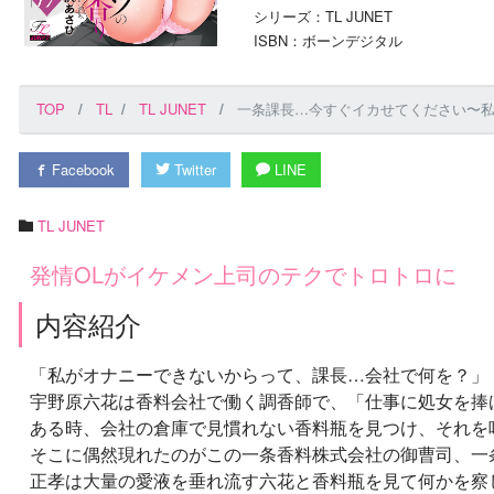
シリーズ：TL JUNET
ISBN：ボーンデジタル
TOP
TL
TL JUNET
一条課長…今すぐイカせてください〜私
Facebook
Twitter
LINE
TL JUNET
発情OLがイケメン上司のテクでトロトロに
内容紹介
「私がオナニーできないからって、課長…会社で何を？」
宇野原六花は香料会社で働く調香師で、「仕事に処女を捧
ある時、会社の倉庫で見慣れない香料瓶を見つけ、それを
そこに偶然現れたのがこの一条香料株式会社の御曹司、一
正孝は大量の愛液を垂れ流す六花と香料瓶を見て何かを察