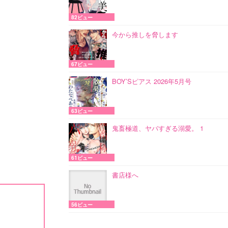
82ビュー
今から推しを脅します
67ビュー
BOY’Sピアス 2026年5月号
63ビュー
鬼畜極道、ヤバすぎる溺愛。 1
61ビュー
書店様へ
56ビュー