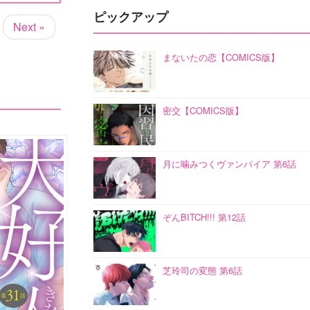
ピックアップ
Next »
まないたの恋【COMICS版】
密交【COMICS版】
月に噛みつくヴァンパイア 第6話
ぞんBITCH!!! 第12話
芝玲司の変態 第6話