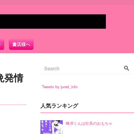
書店様へ
晩発情
Tweets by junet_info
人気ランキング
峰岸くんは社長のおもちゃ