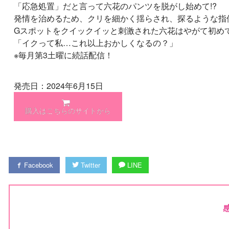
「応急処置」だと言って六花のパンツを脱がし始めて!?
発情を治めるため、クリを細かく揺らされ、探るような指
Gスポットをクイックイッと刺激された六花はやがて初めて
「イクって私…これ以上おかしくなるの？」
※毎月第3土曜に続話配信！
発売日：2024年6月15日
購入はこちらのサイトから
Facebook
Twitter
LINE