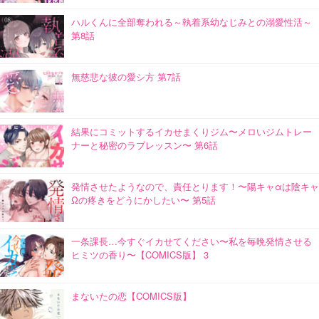
ハルくんに全部奪われる～執着系幼なじみとの溺愛性活～
第8話
無慈悲な彼の愛シ方 第7話
結果にコミットするイカせまくりジム〜メロいジムトレー
ナーと秘密のラブレッスン〜 第6話
発情させたようなので、責任とります！〜陽キャαは陰キャ
Ωの疼きをどうにかしたい〜 第5話
一条課長…今すぐイカせてください〜私を毎晩発情させる
ヒミツの香り〜【COMICS版】 3
まないたの恋【COMICS版】