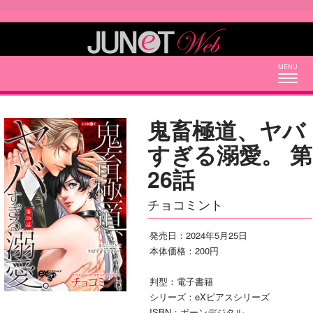
Togg
navig
鬼畜極道、ヤバ
すぎる溺愛。 第
26話
チョコミント
発売日：2024年5月25日
本体価格：200円
判型：電子書籍
シリーズ：eXピアスシリーズ
ISBN：ボーンデジタル