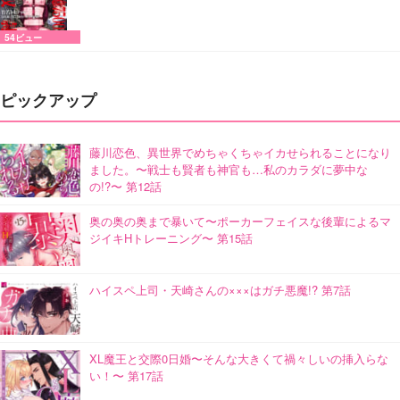
54ビュー
ピックアップ
藤川恋色、異世界でめちゃくちゃイカせられることになり
ました。〜戦士も賢者も神官も…私のカラダに夢中な
の!?〜 第12話
奥の奥の奥まで暴いて〜ポーカーフェイスな後輩によるマ
ジイキHトレーニング〜 第15話
ハイスペ上司・天崎さんの×××はガチ悪魔!? 第7話
XL魔王と交際0日婚〜そんな大きくて禍々しいの挿入らな
い！〜 第17話