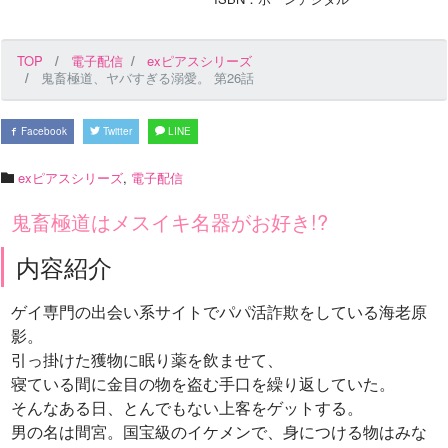
TOP
電子配信
exピアスシリーズ
鬼畜極道、ヤバすぎる溺愛。 第26話
Facebook
Twitter
LINE
exピアスシリーズ
,
電子配信
鬼畜極道はメスイキ名器がお好き!?
内容紹介
ゲイ専門の出会い系サイトでパパ活詐欺をしている海老原
影。
引っ掛けた獲物に眠り薬を飲ませて、
寝ている間に金目の物を盗む手口を繰り返していた。
そんなある日、とんでもない上客をゲットする。
男の名は間宮。国宝級のイケメンで、身につける物はみな