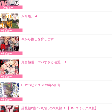
106ビュー
ムリ婚。 4
99ビュー
今から推しを脅します
67ビュー
鬼畜極道、ヤバすぎる溺愛。 1
62ビュー
BOY’Sピアス 2026年5月号
61ビュー
落札額2億7500万円のM奴隷 １【R18コミックス版】