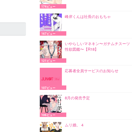
174ビュー
峰岸くんは社長のおもちゃ
167ビュー
いやらしいマネキン〜ガチムチスーツ
性欲図鑑〜【R18】
121ビュー
応募者全員サービスのお知らせ
107ビュー
8月の発売予定
106ビュー
ムリ婚。 4