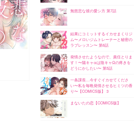
無慈悲な彼の愛シ方 第7話
結果にコミットするイカせまくりジ
ム〜メロいジムトレーナーと秘密の
ラブレッスン〜 第6話
発情させたようなので、責任とりま
す！〜陽キャαは陰キャΩの疼きを
どうにかしたい〜 第5話
一条課長…今すぐイカせてくださ
い〜私を毎晩発情させるヒミツの香
り〜【COMICS版】 3
まないたの恋【COMICS版】