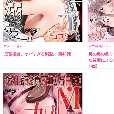
2026年6月20日
2026年6月13日
鬼畜極道、ヤバすぎる溺愛。 第48話
奥の奥の奥ま
な後輩による
14話