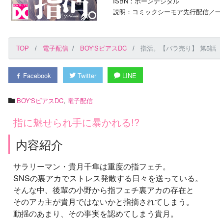
ISBN：ボーンデジタル
説明：コミックシーモア先行配信／一
TOP
電子配信
BOY'SピアスDC
指活。【バラ売り】 第5話
Facebook
Twitter
LINE
BOY'SピアスDC
,
電子配信
指に魅せられ手に暴かれる!?
内容紹介
サラリーマン・貴月千隼は重度の指フェチ。
SNSの裏アカでストレス発散する日々を送っている。
そんな中、後輩の小野から指フェチ裏アカの存在と
そのアカ主が貴月ではないかと指摘されてしまう。
動揺のあまり、その事実を認めてしまう貴月。