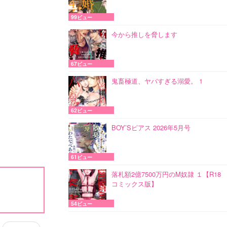
99ビュー
今から推しを脅します
67ビュー
鬼畜極道、ヤバすぎる溺愛。 1
62ビュー
BOY’Sピアス 2026年5月号
61ビュー
落札額2億7500万円のM奴隷 １【R18
コミックス版】
54ビュー