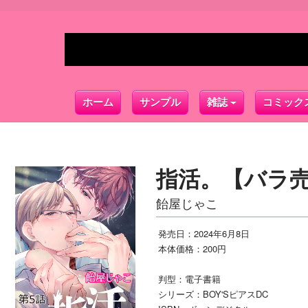
ホーム
サンプル
雑誌
コミック
指活。【バラ売
飴屋じゃこ
発売日：2024年6月8日
本体価格：200円
判型：電子書籍
シリーズ：BOY'SピアスDC