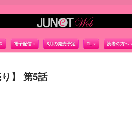
ス
電子配信
8月の発売予定
TL
読者の方へ
り】 第5話