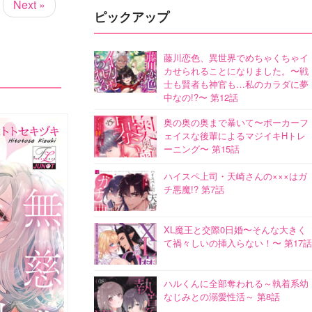
Next »
ピックアップ
藤川恋色、異世界でめちゃくちゃイ
カせられることになりました。〜戦
士も賢者も神官も…私のカラダに夢
中なの!?〜 第12話
奥の奥の奥まで暴いて〜ポーカーフ
ェイスな後輩によるマジイキHトレ
ーニング〜 第15話
ハイスペ上司・天崎さんの×××はガ
チ悪魔!? 第7話
XL魔王と交際0日婚〜そんな大きく
て禍々しいの挿入らない！〜 第17話
ハルくんに全部奪われる～執着系幼
なじみとの溺愛性活～ 第8話