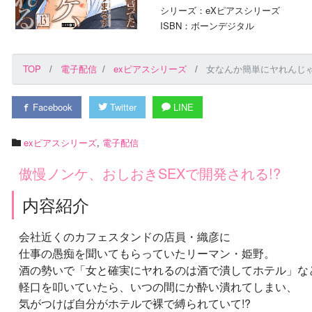
シリーズ：eXピアスシリーズ
ISBN：ボーンデジタル
TOP
電子配信
exピアスシリーズ
女なんか簡単にヤれんじゃ
Facebook
Twitter
LINE
exピアスシリーズ
,
電子配信
傲慢ノンケ、おしおきSEXで開発される!?
内容紹介
会社近くのカフェスタンドの店員・織彦に
仕事の愚痴を聞いてもらっていたリーマン・姫野。
酒の勢いで「女と確実にヤれるのは酒で潰してホテル」な
軽口を叩いていたら、いつの間にか酔い潰れてしまい、
気がつけば自分がホテルで裸で縛られていて!?