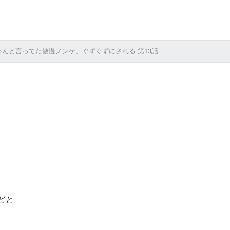
んと言ってた傲慢ノンケ、ぐずぐずにされる 第13話
どと