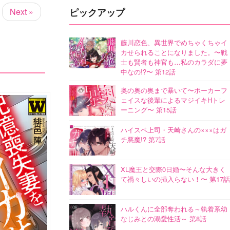
ピックアップ
Next »
藤川恋色、異世界でめちゃくちゃイ
カせられることになりました。〜戦
士も賢者も神官も…私のカラダに夢
中なの!?〜 第12話
奥の奥の奥まで暴いて〜ポーカーフ
ェイスな後輩によるマジイキHトレ
ーニング〜 第15話
ハイスペ上司・天崎さんの×××はガ
チ悪魔!? 第7話
XL魔王と交際0日婚〜そんな大きく
て禍々しいの挿入らない！〜 第17話
ハルくんに全部奪われる～執着系幼
なじみとの溺愛性活～ 第8話