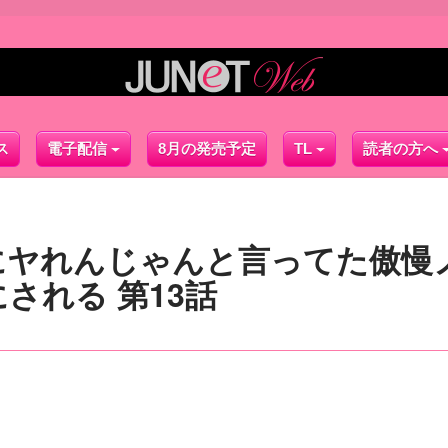
ス
電子配信
8月の発売予定
TL
読者の方へ
にヤれんじゃんと言ってた傲慢
される 第13話