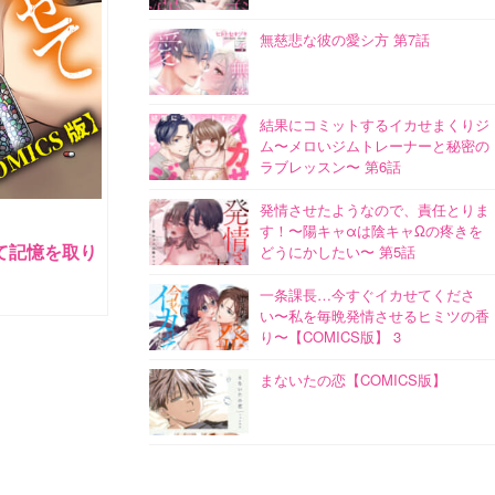
無慈悲な彼の愛シ方 第7話
結果にコミットするイカせまくりジ
ム〜メロいジムトレーナーと秘密の
ラブレッスン〜 第6話
発情させたようなので、責任とりま
す！〜陽キャαは陰キャΩの疼きを
て記憶を取り
どうにかしたい〜 第5話
一条課長…今すぐイカせてくださ
い〜私を毎晩発情させるヒミツの香
り〜【COMICS版】 3
まないたの恋【COMICS版】