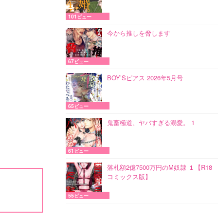
101ビュー
今から推しを脅します
67ビュー
BOY’Sピアス 2026年5月号
65ビュー
鬼畜極道、ヤバすぎる溺愛。 1
61ビュー
落札額2億7500万円のM奴隷 １【R18
コミックス版】
55ビュー