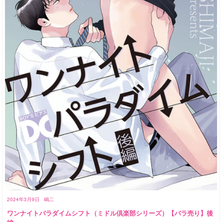
2024年3月9日
嶋二
ワンナイトパラダイムシフト（ミドル倶楽部シリーズ）【バラ売り】後