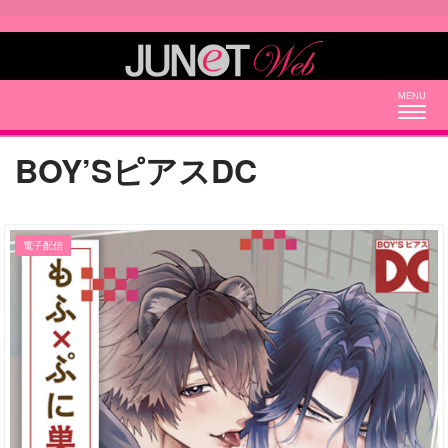
Togg
navig
BOY’SピアスDC
電子配信