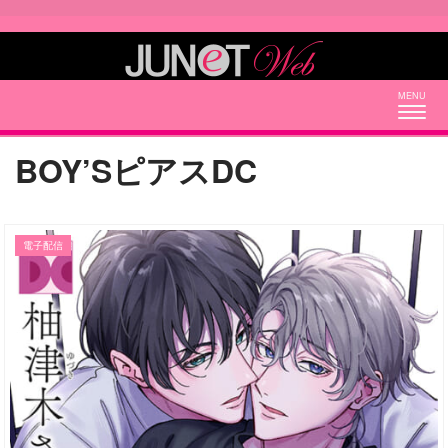
Togg
navig
BOY’SピアスDC
電子配信