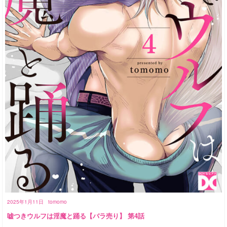
2025年1月11日
tomomo
嘘つきウルフは淫魔と踊る【バラ売り】 第4話