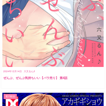
2024年12月14日
六又るん♪
ぜんぶ、ぜんぶ気持ちいい【バラ売り】 第4話
電子配信