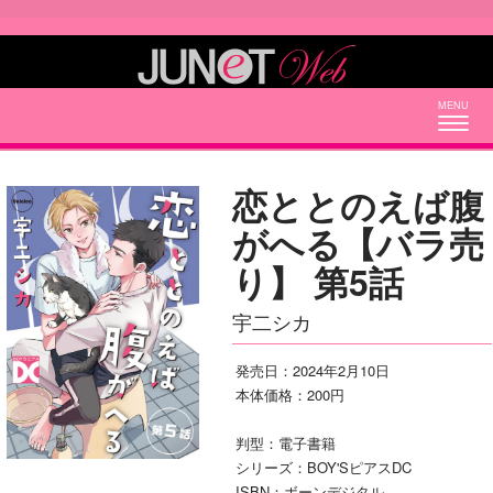
Togg
navig
恋ととのえば腹
がへる【バラ売
り】 第5話
宇二シカ
発売日：2024年2月10日
本体価格：200円
判型：電子書籍
シリーズ：BOY'SピアスDC
ISBN：ボーンデジタル