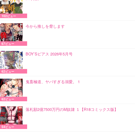
102ビュー
今から推しを脅します
67ビュー
BOY’Sピアス 2026年5月号
62ビュー
鬼畜極道、ヤバすぎる溺愛。 1
62ビュー
落札額2億7500万円のM奴隷 １【R18コミックス版】
54ビュー