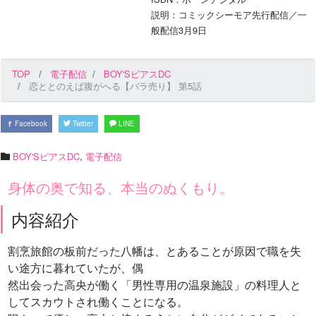
説明：コミックシーモア先行配信／一
般配信3月9日
TOP
電子配信
BOY'SピアスDC
恋ととのえば腹がへる【バラ売り】 第5話
Facebook
Twitter
LINE
BOY'SピアスDC
,
電子配信
身体の奥で知る、本当のぬくもり。
内容紹介
割烹旅館の板前だった八幡は、とあることが原因で職を失
い途方に暮れていたが、偶
然出会った高央が働く「男性専用の温泉施設」の料理人と
してスカウトされ働くことになる。