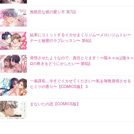
無慈悲な彼の愛シ方 第7話
結果にコミットするイカせまくりジム〜メロいジムトレー
ナーと秘密のラブレッスン〜 第6話
発情させたようなので、責任とります！〜陽キャαは陰キャ
Ωの疼きをどうにかしたい〜 第5話
一条課長…今すぐイカせてください〜私を毎晩発情させる
ヒミツの香り〜【COMICS版】 3
まないたの恋【COMICS版】