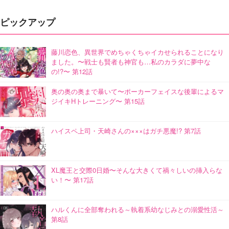
ピックアップ
藤川恋色、異世界でめちゃくちゃイカせられることになり
ました。〜戦士も賢者も神官も…私のカラダに夢中な
の!?〜 第12話
奥の奥の奥まで暴いて〜ポーカーフェイスな後輩によるマ
ジイキHトレーニング〜 第15話
ハイスペ上司・天崎さんの×××はガチ悪魔!? 第7話
XL魔王と交際0日婚〜そんな大きくて禍々しいの挿入らな
い！〜 第17話
ハルくんに全部奪われる～執着系幼なじみとの溺愛性活～
第8話