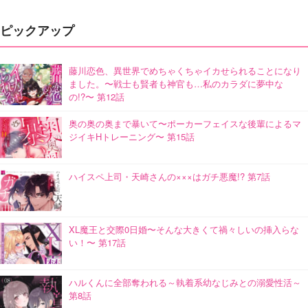
ピックアップ
藤川恋色、異世界でめちゃくちゃイカせられることになり
ました。〜戦士も賢者も神官も…私のカラダに夢中な
の!?〜 第12話
奥の奥の奥まで暴いて〜ポーカーフェイスな後輩によるマ
ジイキHトレーニング〜 第15話
ハイスペ上司・天崎さんの×××はガチ悪魔!? 第7話
XL魔王と交際0日婚〜そんな大きくて禍々しいの挿入らな
い！〜 第17話
ハルくんに全部奪われる～執着系幼なじみとの溺愛性活～
第8話