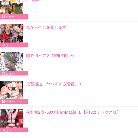
98ビュー
今から推しを脅します
68ビュー
BOY’Sピアス 2026年5月号
60ビュー
鬼畜極道、ヤバすぎる溺愛。 1
59ビュー
落札額2億7500万円のM奴隷 １【R18コミックス版】
54ビュー