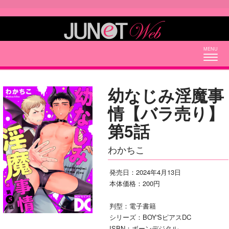
Togg
navig
幼なじみ淫魔事
情【バラ売り】
第5話
わかちこ
発売日：2024年4月13日
本体価格：200円
判型：電子書籍
シリーズ：BOY'SピアスDC
ISBN：ボーンデジタル