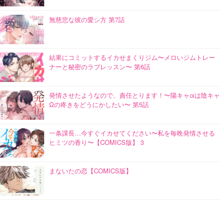
無慈悲な彼の愛シ方 第7話
結果にコミットするイカせまくりジム〜メロいジムトレー
ナーと秘密のラブレッスン〜 第6話
発情させたようなので、責任とります！〜陽キャαは陰キャ
Ωの疼きをどうにかしたい〜 第5話
一条課長…今すぐイカせてください〜私を毎晩発情させる
ヒミツの香り〜【COMICS版】 3
まないたの恋【COMICS版】