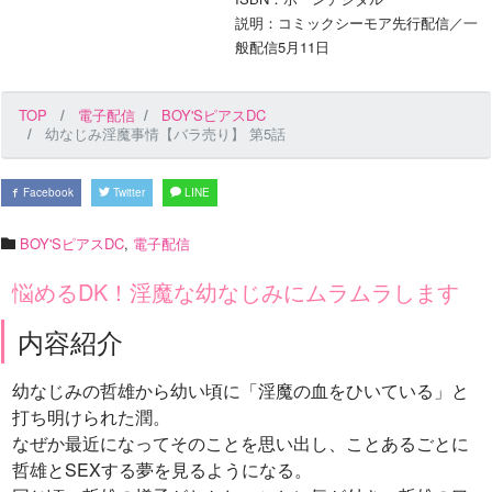
説明：コミックシーモア先行配信／一
般配信5月11日
TOP
電子配信
BOY'SピアスDC
幼なじみ淫魔事情【バラ売り】 第5話
Facebook
Twitter
LINE
BOY'SピアスDC
,
電子配信
悩めるDK！淫魔な幼なじみにムラムラします
内容紹介
幼なじみの哲雄から幼い頃に「淫魔の血をひいている」と
打ち明けられた潤。
なぜか最近になってそのことを思い出し、ことあるごとに
哲雄とSEXする夢を見るようになる。