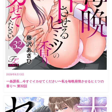
2026年6月13日
一条課長…今すぐイカせてください〜私を毎晩発情させるヒミツの
香り〜 第32話