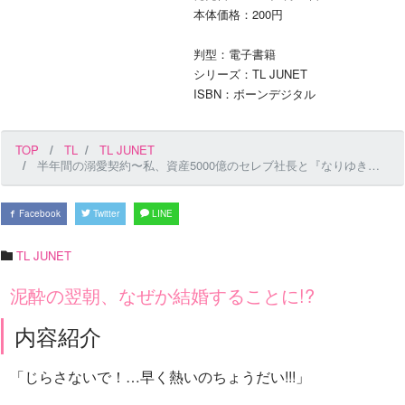
本体価格：200円
判型：電子書籍
シリーズ：TL JUNET
ISBN：ボーンデジタル
TOP
TL
TL JUNET
半年間の溺愛契約〜私、資産5000億のセレブ社長と『なりゆき結婚』します〜 第14話
Facebook
Twitter
LINE
TL JUNET
泥酔の翌朝、なぜか結婚することに!?
内容紹介
「じらさないで！…早く熱いのちょうだい!!!」