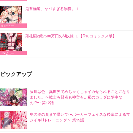
鬼畜極道、ヤバすぎる溺愛。 1
61ビュー
落札額2億7500万円のM奴隷 １【R18コミックス版】
55ビュー
ピックアップ
藤川恋色、異世界でめちゃくちゃイカせられることになり
ました。〜戦士も賢者も神官も…私のカラダに夢中な
の!?〜 第12話
奥の奥の奥まで暴いて〜ポーカーフェイスな後輩によるマ
ジイキHトレーニング〜 第15話