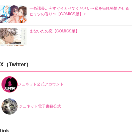
一条課長…今すぐイカせてください〜私を毎晩発情させる
ヒミツの香り〜【COMICS版】 3
まないたの恋【COMICS版】
X（Twitter）
ジュネット公式アカウント
ジュネット電子書籍公式
link