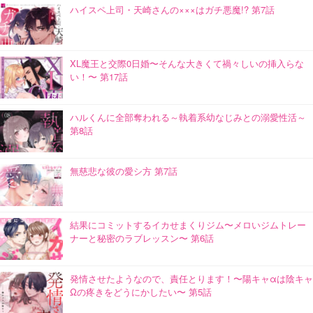
ハイスペ上司・天崎さんの×××はガチ悪魔!? 第7話
XL魔王と交際0日婚〜そんな大きくて禍々しいの挿入らな
い！〜 第17話
ハルくんに全部奪われる～執着系幼なじみとの溺愛性活～
第8話
無慈悲な彼の愛シ方 第7話
結果にコミットするイカせまくりジム〜メロいジムトレー
ナーと秘密のラブレッスン〜 第6話
発情させたようなので、責任とります！〜陽キャαは陰キャ
Ωの疼きをどうにかしたい〜 第5話