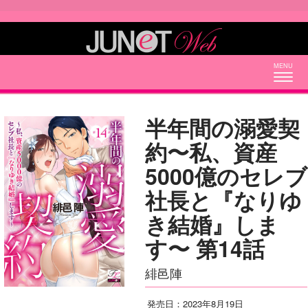
Togg
navig
半年間の溺愛契
約〜私、資産
5000億のセレブ
社長と『なりゆ
き結婚』しま
す〜 第14話
緋邑陣
発売日：2023年8月19日