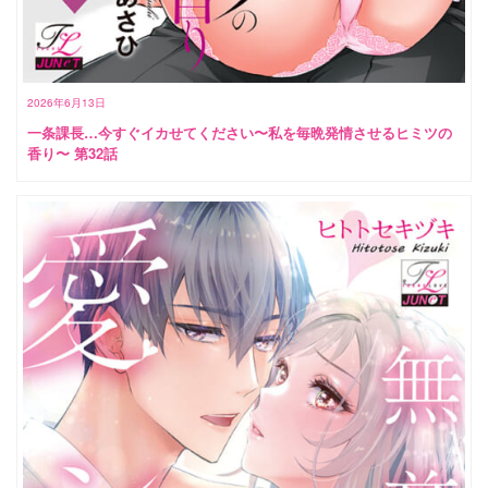
2026年6月13日
一条課長…今すぐイカせてください〜私を毎晩発情させるヒミツの
香り〜 第32話