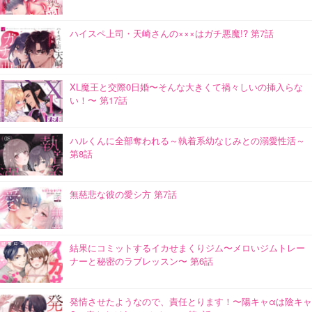
ハイスペ上司・天崎さんの×××はガチ悪魔!? 第7話
XL魔王と交際0日婚〜そんな大きくて禍々しいの挿入らな
い！〜 第17話
ハルくんに全部奪われる～執着系幼なじみとの溺愛性活～
第8話
無慈悲な彼の愛シ方 第7話
結果にコミットするイカせまくりジム〜メロいジムトレー
ナーと秘密のラブレッスン〜 第6話
発情させたようなので、責任とります！〜陽キャαは陰キャ