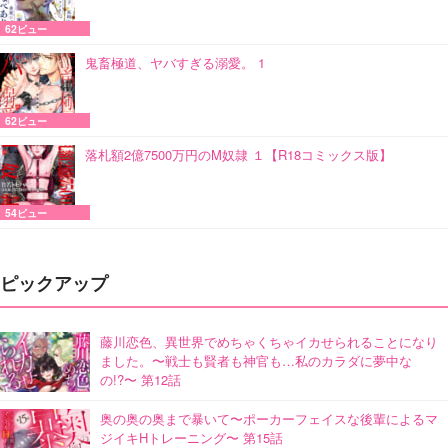
62ビュー
鬼畜極道、ヤバすぎる溺愛。 1
62ビュー
落札額2億7500万円のM奴隷 １【R18コミックス版】
54ビュー
ピックアップ
藤川恋色、異世界でめちゃくちゃイカせられることになり
ました。〜戦士も賢者も神官も…私のカラダに夢中な
の!?〜 第12話
奥の奥の奥まで暴いて〜ポーカーフェイスな後輩によるマ
ジイキHトレーニング〜 第15話