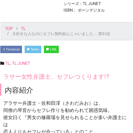
シリーズ：TL JUNET
ISBN： ボーンデジタル
TOP
TL
大好きな人なのにセフレ契約結んじゃいました… 第31話
Facebook
Twitter
LINE
TL
,
TL JUNET
ラサー女性弁護士、セフレつくります!?
内容紹介
アラサー弁護士・佐和田澪（さわだみお）は、
同僚の琴音からセフレ作りを勧められて困惑気味。
彼女曰く『男女の修羅場を見せられることが多い弁護士に
は
恋人よりもセフレが合っている』とのこと。