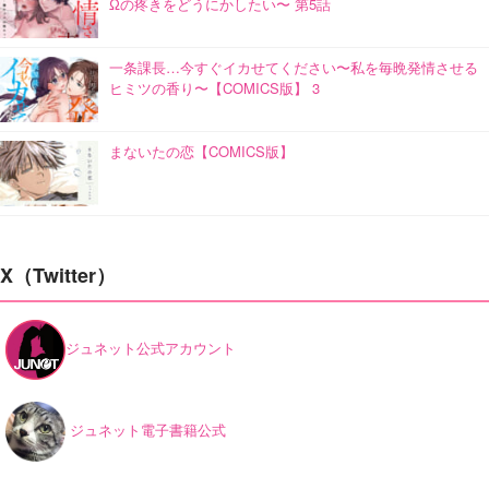
Ωの疼きをどうにかしたい〜 第5話
一条課長…今すぐイカせてください〜私を毎晩発情させる
ヒミツの香り〜【COMICS版】 3
まないたの恋【COMICS版】
X（Twitter）
ジュネット公式アカウント
ジュネット電子書籍公式