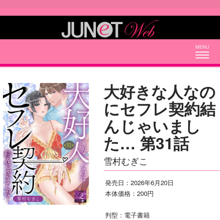
Togg
navig
大好きな人なの
にセフレ契約結
んじゃいまし
た… 第31話
雪村むぎこ
発売日：2026年6月20日
本体価格：200円
判型：電子書籍