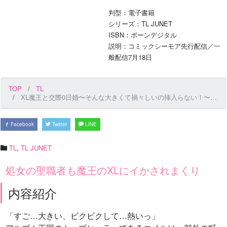
判型：電子書籍
シリーズ：TL JUNET
ISBN：ボーンデジタル
説明：コミックシーモア先行配信／一
般配信7月18日
TOP
TL
XL魔王と交際0日婚〜そんな大きくて禍々しいの挿入らない！〜 第16話
Facebook
Twitter
LINE
TL
,
TL JUNET
処女の聖職者も魔王のXLにイかされまくり
内容紹介
「すご…大きい、ビクビクして…熱いっ」