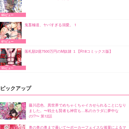
65ビュー
鬼畜極道、ヤバすぎる溺愛。 1
61ビュー
落札額2億7500万円のM奴隷 １【R18コミックス版】
55ビュー
ピックアップ
藤川恋色、異世界でめちゃくちゃイカせられることになり
ました。〜戦士も賢者も神官も…私のカラダに夢中な
の!?〜 第12話
奥の奥の奥まで暴いて〜ポーカーフェイスな後輩によるマ