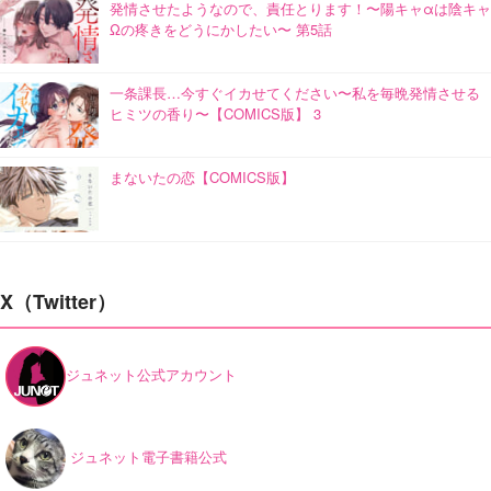
発情させたようなので、責任とります！〜陽キャαは陰キャ
Ωの疼きをどうにかしたい〜 第5話
一条課長…今すぐイカせてください〜私を毎晩発情させる
ヒミツの香り〜【COMICS版】 3
まないたの恋【COMICS版】
X（Twitter）
ジュネット公式アカウント
ジュネット電子書籍公式