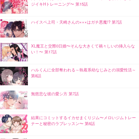
ジイキHトレーニング〜 第15話
ハイスペ上司・天崎さんの×××はガチ悪魔!? 第7話
XL魔王と交際0日婚〜そんな大きくて禍々しいの挿入らな
い！〜 第17話
ハルくんに全部奪われる～執着系幼なじみとの溺愛性活～
第8話
無慈悲な彼の愛シ方 第7話
結果にコミットするイカせまくりジム〜メロいジムトレー
ナーと秘密のラブレッスン〜 第6話