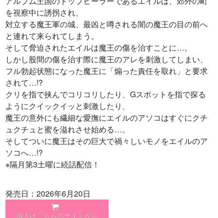
アルブム王国のトップヒーラーであるエイルは、郊外の町
を視察中に誘拐され、
対立する魔王軍の城、最凶と噂される闇の魔王の目の前へ
と連れて来られてしまう。
そして脅迫されたエイルは魔王の傷を治すことに…。
しかし股間の傷を治す際に魔王のアレを刺激してしまい、
フル勃起状態になった魔王に「煽った責任を取れ」と要求
されて…!?
クリを指で挟んでコリコリしたり、Gスポットを指で探る
ようにクイックイッと刺激したり、
魔王の意外にも繊細な愛撫にエイルのアソコはすぐにクチ
ュクチュと蜜を溢れさせ始める…。
そしてついに魔王はその巨大で禍々しいモノをエイルのア
ソコへ…!?
※隔月第3土曜に続話配信！
発売日：2026年6月20日
購入はこちらのサイトから