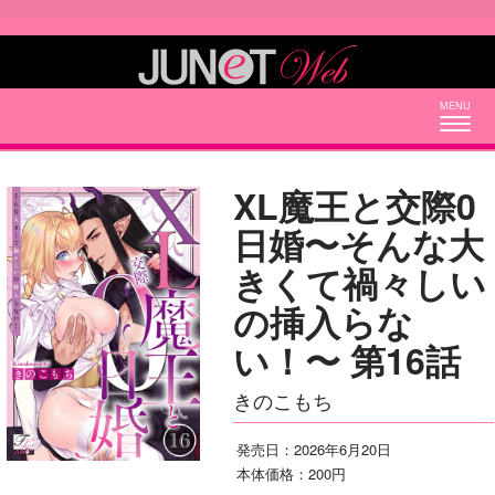
Togg
navig
XL魔王と交際0
日婚〜そんな大
きくて禍々しい
の挿入らな
い！〜 第16話
きのこもち
発売日：2026年6月20日
本体価格：200円