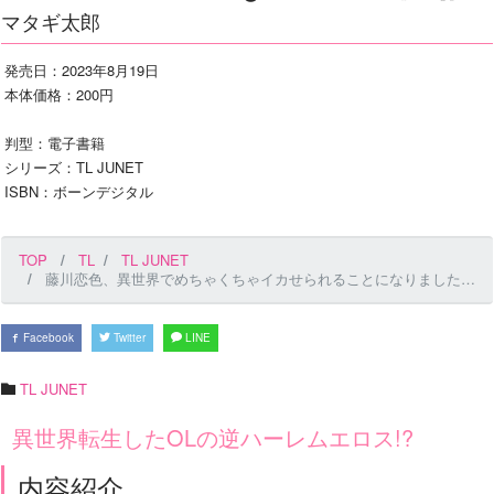
マタギ太郎
発売日：2023年8月19日
本体価格：200円
判型：電子書籍
シリーズ：TL JUNET
ISBN：ボーンデジタル
TOP
TL
TL JUNET
藤川恋色、異世界でめちゃくちゃイカせられることになりました。〜戦士も賢者も神官も…私のカラダに夢中なの!?〜 第8話
Facebook
Twitter
LINE
TL JUNET
異世界転生したOLの逆ハーレムエロス!?
内容紹介