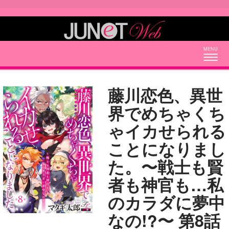
Togg
navig
藤川恋色、異世
界でめちゃくち
ゃイカせられる
ことになりまし
た。〜戦士も賢
者も神官も…私
のカラダに夢中
なの!?〜 第8話