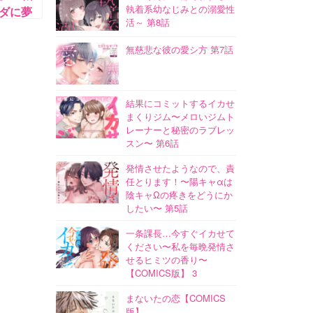
執着系幼なじみとの溺愛性
ダに夢
活～ 第8話
無慈悲な彼の愛シ方 第7話
結果にコミットするイカせ
まくりジム〜メロいジムト
レーナーと秘密のラブレッ
スン〜 第6話
発情させたようなので、責
任とります！〜陽キャαは
陰キャΩの疼きをどうにか
したい〜 第5話
一条課長…今すぐイカせて
ください〜私を毎晩発情さ
せるヒミツの香り〜
【COMICS版】 3
まないたの恋【COMICS
版】