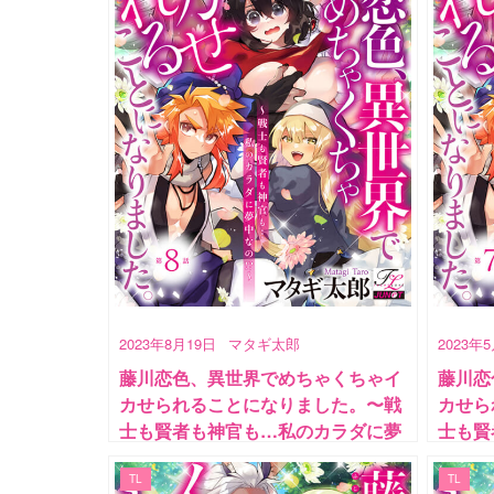
2023年8月19日
マタギ太郎
2023年
藤川恋色、異世界でめちゃくちゃイ
藤川恋
カせられることになりました。〜戦
カせら
士も賢者も神官も…私のカラダに夢
士も賢
中なの!?〜 第8話
中なの!
TL
TL