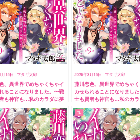
11月15日
マタギ太郎
2025年3月15日
マタギ太郎
色、異世界でめちゃくちゃイ
藤川恋色、異世界でめちゃく
れることになりました。〜戦
カせられることになりました
者も神官も…私のカラダに夢
士も賢者も神官も…私のカラ
?〜 第10話
中なの!?〜 第9話
TL