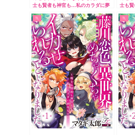
士も賢者も神官も…私のカラダに夢
士も賢
中なの!?〜 第5話
中なの!
TL
TL