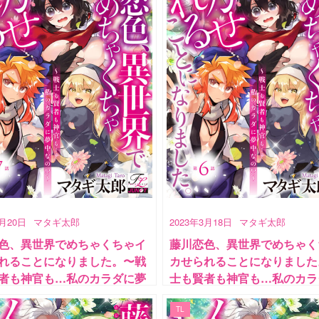
5月20日
マタギ太郎
2023年3月18日
マタギ太郎
色、異世界でめちゃくちゃイ
藤川恋色、異世界でめちゃく
れることになりました。〜戦
カせられることになりました
者も神官も…私のカラダに夢
士も賢者も神官も…私のカラ
?〜 第7話
中なの!?〜 第6話
TL