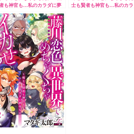
者も神官も…私のカラダに夢
士も賢者も神官も…私のカラ
?〜 第4話
中なの!?〜 第3話