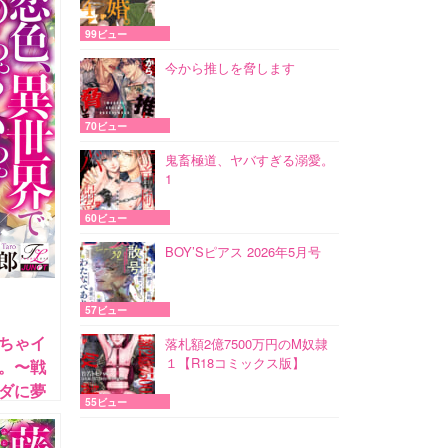
99ビュー
今から推しを脅します
70ビュー
鬼畜極道、ヤバすぎる溺愛。
1
60ビュー
BOY’Sピアス 2026年5月号
57ビュー
ちゃイ
落札額2億7500万円のM奴隷
１【R18コミックス版】
。〜戦
ダに夢
55ビュー