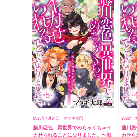
2023年1月21日
マタギ太郎
2022年
藤川恋色、異世界でめちゃくちゃイ
藤川恋
カせられることになりました。〜戦
カせら