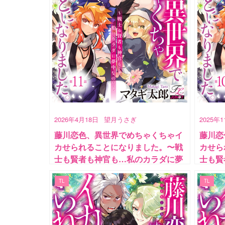
2026年4月18日
望月うさぎ
2025年
藤川恋色、異世界でめちゃくちゃイ
藤川恋
カせられることになりました。〜戦
カせら
士も賢者も神官も…私のカラダに夢
士も賢
中なの!?〜 第11話
中なの!
TL
TL