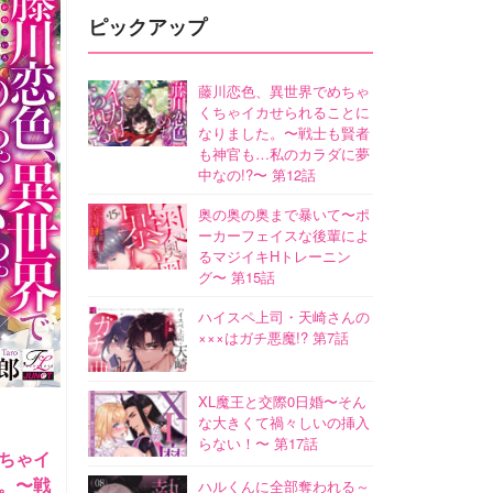
ピックアップ
藤川恋色、異世界でめちゃ
くちゃイカせられることに
なりました。〜戦士も賢者
も神官も…私のカラダに夢
中なの!?〜 第12話
奥の奥の奥まで暴いて〜ポ
ーカーフェイスな後輩によ
るマジイキHトレーニン
グ〜 第15話
ハイスペ上司・天崎さんの
×××はガチ悪魔!? 第7話
XL魔王と交際0日婚〜そん
な大きくて禍々しいの挿入
らない！〜 第17話
ちゃイ
。〜戦
ハルくんに全部奪われる～