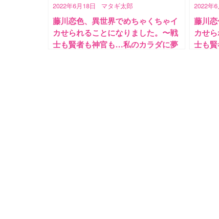
2022年6月18日
マタギ太郎
2022年
藤川恋色、異世界でめちゃくちゃイ
藤川恋
カせられることになりました。〜戦
カせら
士も賢者も神官も…私のカラダに夢
士も賢
中なの!?〜 第1話
中なの!