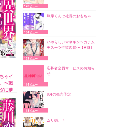
176ビュー
峰岸くんは社長のおもちゃ
164ビュー
いやらしいマネキン〜ガチム
チスーツ性欲図鑑〜【R18】
123ビュー
応募者全員サービスのお知ら
せ
ちゃイ
。〜戦
114ビュー
ダに夢
8月の発売予定
113ビュー
ムリ婚。 4