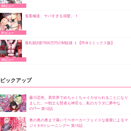
64ビュー
鬼畜極道、ヤバすぎる溺愛。 1
61ビュー
落札額2億7500万円のM奴隷 １【R18コミックス版】
55ビュー
ピックアップ
藤川恋色、異世界でめちゃくちゃイカせられることになり
ました。〜戦士も賢者も神官も…私のカラダに夢中な
の!?〜 第12話
奥の奥の奥まで暴いて〜ポーカーフェイスな後輩によるマ
ジイキHトレーニング〜 第15話