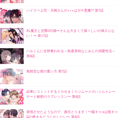
ハイスペ上司・天崎さんの×××はガチ悪魔!? 第7話
XL魔王と交際0日婚〜そんな大きくて禍々しいの挿入らな
い！〜 第17話
ハルくんに全部奪われる～執着系幼なじみとの溺愛性活～
第8話
無慈悲な彼の愛シ方 第7話
結果にコミットするイカせまくりジム〜メロいジムトレー
ナーと秘密のラブレッスン〜 第6話
発情させたようなので、責任とります！〜陽キャαは陰キャ
Ωの疼きをどうにかしたい〜 第5話