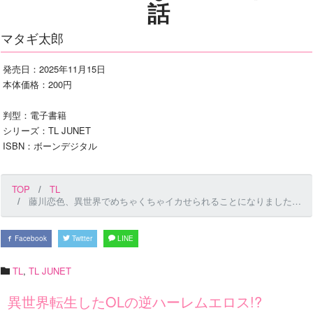
話
マタギ太郎
発売日：2025年11月15日
本体価格：200円
判型：電子書籍
シリーズ：TL JUNET
ISBN：ボーンデジタル
TOP
TL
藤川恋色、異世界でめちゃくちゃイカせられることになりました。〜戦士も賢者も神官も…私のカラダに夢中なの!?〜 第10話
Facebook
Twitter
LINE
TL
,
TL JUNET
異世界転生したOLの逆ハーレムエロス!?