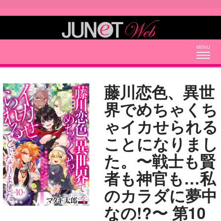
Togg
navig
藤川恋色、異世
界でめちゃくち
ゃイカせられる
ことになりまし
た。〜戦士も賢
者も神官も…私
のカラダに夢中
なの!?〜 第10