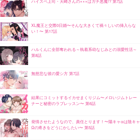
ハイスペ上司・天崎さんの×××はガチ悪魔!? 第7話
XL魔王と交際0日婚〜そんな大きくて禍々しいの挿入らな
い！〜 第17話
ハルくんに全部奪われる～執着系幼なじみとの溺愛性活～
第8話
無慈悲な彼の愛シ方 第7話
結果にコミットするイカせまくりジム〜メロいジムトレー
ナーと秘密のラブレッスン〜 第6話
発情させたようなので、責任とります！〜陽キャαは陰キャ
Ωの疼きをどうにかしたい〜 第5話