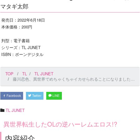
マタギ太郎
発売日：2022年6月18日
本体価格：200円
判型：電子書籍
シリーズ：TL JUNET
ISBN：ボーンデジタル
TOP
TL
TL JUNET
藤川恋色、異世界でめちゃくちゃイカせられることになりました。〜戦士も賢者も神官も…私のカラダに夢中なの!?〜 第2話
Facebook
Twitter
LINE
TL JUNET
異世界転生したOLの逆ハーレムエロス!?
内容紹介