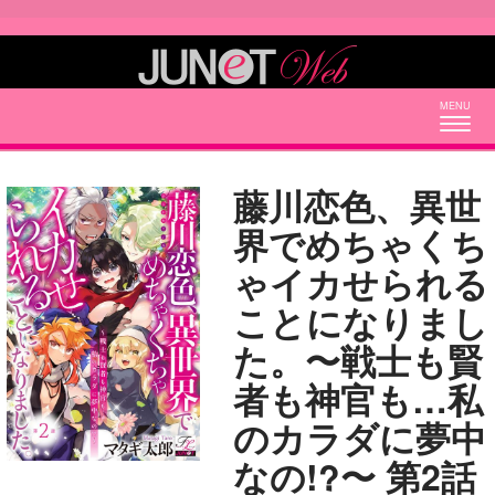
Togg
navig
藤川恋色、異世
界でめちゃくち
ゃイカせられる
ことになりまし
た。〜戦士も賢
者も神官も…私
のカラダに夢中
なの!?〜 第2話