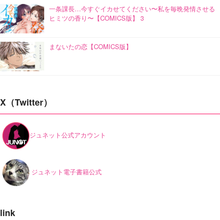
一条課長…今すぐイカせてください〜私を毎晩発情させる
ヒミツの香り〜【COMICS版】 3
まないたの恋【COMICS版】
X（Twitter）
ジュネット公式アカウント
ジュネット電子書籍公式
link