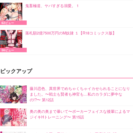
鬼畜極道、ヤバすぎる溺愛。 1
62ビュー
落札額2億7500万円のM奴隷 １【R18コミックス版】
56ビュー
ピックアップ
藤川恋色、異世界でめちゃくちゃイカせられることになり
ました。〜戦士も賢者も神官も…私のカラダに夢中な
の!?〜 第12話
奥の奥の奥まで暴いて〜ポーカーフェイスな後輩によるマ
ジイキHトレーニング〜 第15話