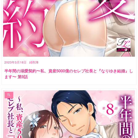
2023年3月18日
緋邑陣
半年間の溺愛契約〜私、資産5000億のセレブ社長と『なりゆき結婚』し
ます〜 第9話
TL