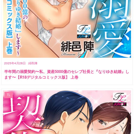
2025年4月28日
緋邑陣
半年間の溺愛契約〜私、資産5000億のセレブ社長と『なりゆき結婚』し
ます〜【R18デジタルコミックス版】 上巻
TL