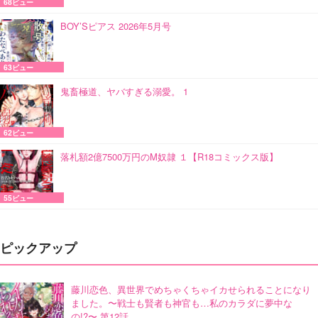
68ビュー
BOY’Sピアス 2026年5月号
63ビュー
鬼畜極道、ヤバすぎる溺愛。 1
62ビュー
落札額2億7500万円のM奴隷 １【R18コミックス版】
55ビュー
ピックアップ
藤川恋色、異世界でめちゃくちゃイカせられることになり
ました。〜戦士も賢者も神官も…私のカラダに夢中な
の!?〜 第12話