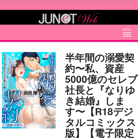
Togg
navig
半年間の溺愛契
約〜私、資産
5000億のセレブ
社長と『なりゆ
き結婚』しま
す〜【R18デジ
タルコミックス
版】【電子限定