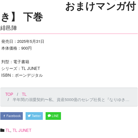
おまけマンガ付
き】 下巻
緋邑陣
発売日：2025年5月31日
本体価格：900円
判型：電子書籍
シリーズ：TL JUNET
ISBN：ボーンデジタル
TOP
TL
半年間の溺愛契約〜私、資産5000億のセレブ社長と『なりゆき結婚』します〜【R18デジタルコミックス版】【電子限定おまけマンガ付き】 下巻
Facebook
Twitter
LINE
TL
,
TL JUNET