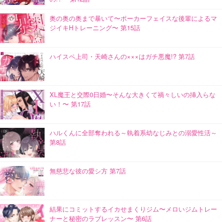
奥の奥の奥まで暴いて〜ポーカーフェイスな後輩によるマ
ジイキHトレーニング〜 第15話
ハイスペ上司・天崎さんの×××はガチ悪魔!? 第7話
XL魔王と交際0日婚〜そんな大きくて禍々しいの挿入らな
い！〜 第17話
ハルくんに全部奪われる～執着系幼なじみとの溺愛性活～
第8話
無慈悲な彼の愛シ方 第7話
結果にコミットするイカせまくりジム〜メロいジムトレー
ナーと秘密のラブレッスン〜 第6話