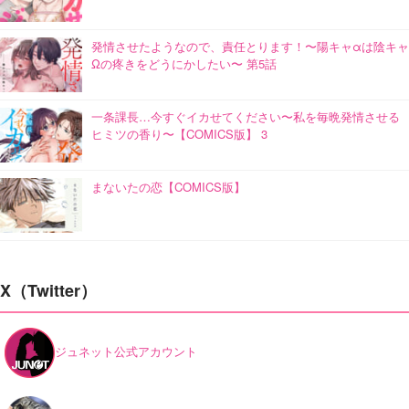
発情させたようなので、責任とります！〜陽キャαは陰キャ
Ωの疼きをどうにかしたい〜 第5話
一条課長…今すぐイカせてください〜私を毎晩発情させる
ヒミツの香り〜【COMICS版】 3
まないたの恋【COMICS版】
X（Twitter）
ジュネット公式アカウント