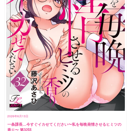
2026年6月13日
一条課長…今すぐイカせてください〜私を毎晩発情させるヒミツの
香り〜 第32話