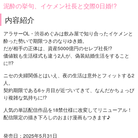
泥酔の挙句、イケメン社長と交際0日婚!?
内容紹介
アラサーOL・渋谷めぐみは飲み屋で知り合ったイケメンと
酔った勢いで期限つきのなりゆき婚。
だが相手の正体は、資産5000億円のセレブ社長!?
価値観も生活様式も違う2人が、偽装結婚生活をすること
に!!?
ニセの夫婦関係とはいえ、夜の生活は意外とフィットする2
人。
契約期限である6ヶ月目が近づいてきて、なんだかちょっぴ
り複雑な気持ちに!?
人気の単話配信作品を18禁仕様に改変してリニューアル！
配信限定の描き下ろしのおまけ漫画もつきます♪
発売日：2025年5月31日