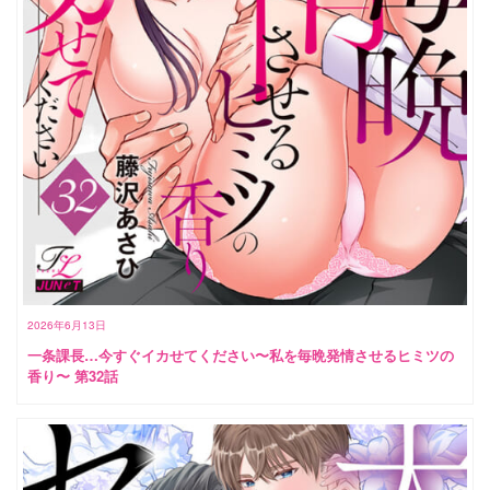
2026年6月13日
一条課長…今すぐイカせてください〜私を毎晩発情させるヒミツの
香り〜 第32話