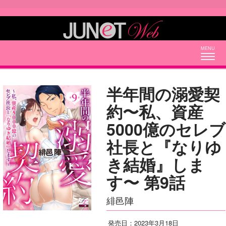
Togg
navig
半年間の溺愛契
約〜私、資産
5000億のセレブ
社長と『なりゆ
き結婚』しま
す〜 第9話
緋邑陣
発売日：2023年3月18日