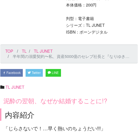
本体価格：200円
判型：電子書籍
シリーズ：TL JUNET
ISBN：ボーンデジタル
TOP
TL
TL JUNET
半年間の溺愛契約〜私、資産5000億のセレブ社長と『なりゆき結婚』します〜 第9話
Facebook
Twitter
LINE
TL JUNET
泥酔の翌朝、なぜか結婚することに!?
内容紹介
「じらさないで！…早く熱いのちょうだい!!!」