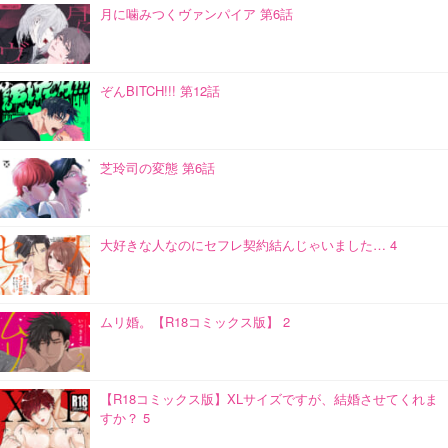
月に噛みつくヴァンパイア 第6話
ぞんBITCH!!! 第12話
芝玲司の変態 第6話
大好きな人なのにセフレ契約結んじゃいました… 4
ムリ婚。【R18コミックス版】 2
【R18コミックス版】XLサイズですが、結婚させてくれま
すか？ 5