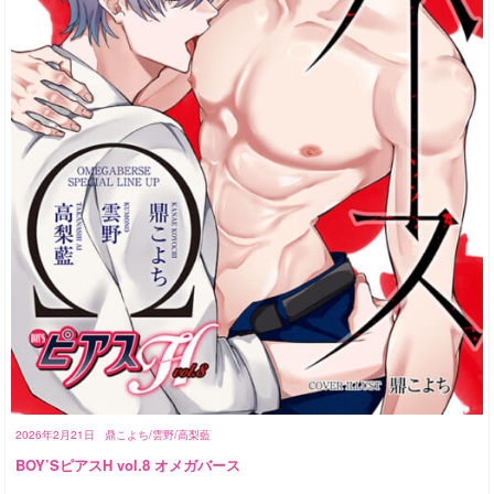
2026年2月21日
鼎こよち/雲野/高梨藍
BOY’SピアスH vol.8 オメガバース