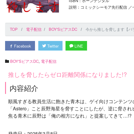
ISBN：ボーンデジタル
説明：コミックシーモア先行配信 ／一
TOP
電子配信
BOY'SピアスDC
今から推しを脅します【バラ
Facebook
Twitter
LINE
BOY'SピアスDC
,
電子配信
推しを脅したらゼロ距離関係になりました!?
内容紹介
順風すぎる教員生活に飽きた青木は、ゲイ向けコンテンツ
「Astero」こと辰野海星を脅すことにしたが、逆に脅さ
焦る青木に辰野は「俺の相方になれ」と提案してきて…!?
発売日：2025年3月8日