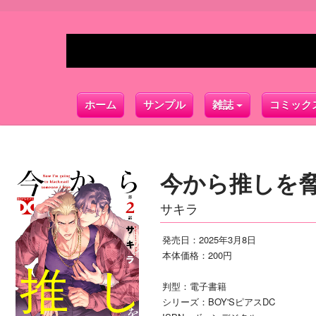
ホーム
サンプル
雑誌
コミック
今から推しを脅
サキラ
発売日：2025年3月8日
本体価格：200円
判型：電子書籍
シリーズ：BOY'SピアスDC