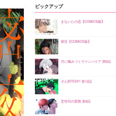
ピックアップ
まないたの恋【COMICS版】
密交【COMICS版】
月に噛みつくヴァンパイア 第6話
ぞんBITCH!!! 第12話
芝玲司の変態 第6話