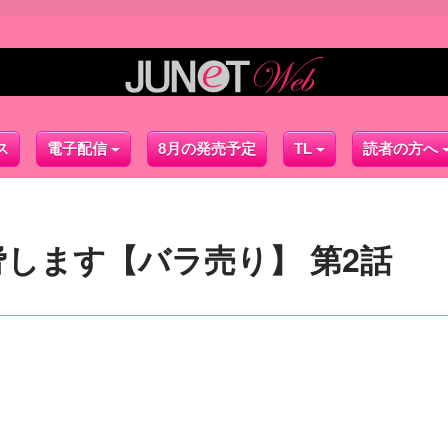
ス
電子配信
8月の発売予定
TL
読者の方へ
します【バラ売り】 第2話