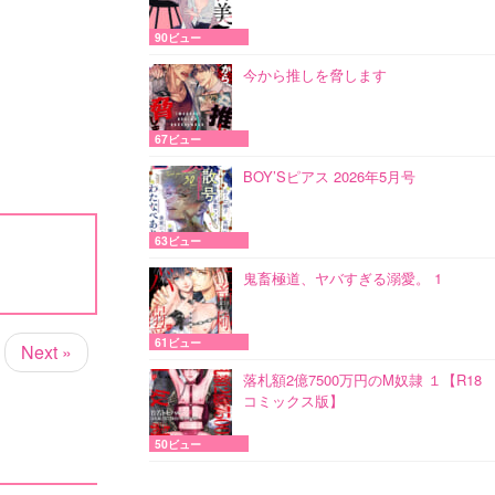
90ビュー
今から推しを脅します
67ビュー
BOY’Sピアス 2026年5月号
63ビュー
鬼畜極道、ヤバすぎる溺愛。 1
61ビュー
Next »
落札額2億7500万円のM奴隷 １【R18
コミックス版】
50ビュー