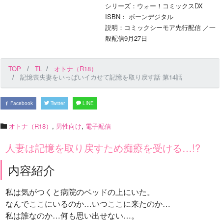
シリーズ：ウォー！コミックスDX
ISBN： ボーンデジタル
説明：コミックシーモア先行配信 ／一
般配信9月27日
TOP
TL
オトナ（R18）
記憶喪失妻をいっぱいイカせて記憶を取り戻す話 第14話
Facebook
Twitter
LINE
オトナ（R18）
,
男性向け
,
電子配信
人妻は記憶を取り戻すため痴療を受ける…!?
内容紹介
私は気がつくと病院のベッドの上にいた。
なんでここにいるのか…いつここに来たのか…
私は誰なのか…何も思い出せない…。