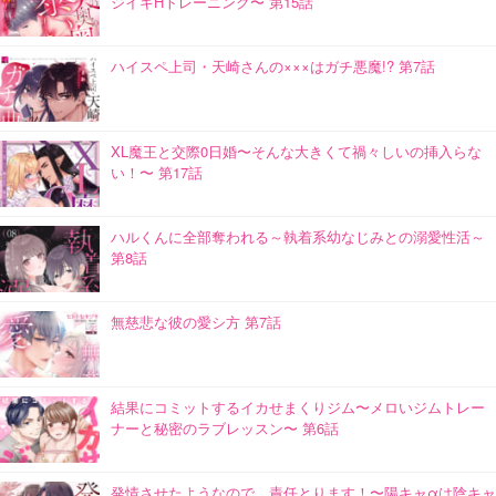
ジイキHトレーニング〜 第15話
ハイスペ上司・天崎さんの×××はガチ悪魔!? 第7話
XL魔王と交際0日婚〜そんな大きくて禍々しいの挿入らな
い！〜 第17話
ハルくんに全部奪われる～執着系幼なじみとの溺愛性活～
第8話
無慈悲な彼の愛シ方 第7話
結果にコミットするイカせまくりジム〜メロいジムトレー
ナーと秘密のラブレッスン〜 第6話
発情させたようなので、責任とります！〜陽キャαは陰キャ