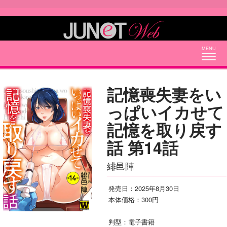
Togg
navig
記憶喪失妻をい
っぱいイカせて
記憶を取り戻す
話 第14話
緋邑陣
発売日：2025年8月30日
本体価格：300円
判型：電子書籍