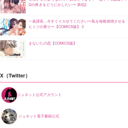
Ωの疼きをどうにかしたい〜 第5話
一条課長…今すぐイカせてください〜私を毎晩発情させる
ヒミツの香り〜【COMICS版】 3
まないたの恋【COMICS版】
X（Twitter）
ジュネット公式アカウント
ジュネット電子書籍公式