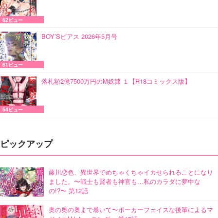
62ビュー
BOY’Sピアス 2026年5月号
61ビュー
落札額2億7500万円のM奴隷 １【R18コミックス版】
54ビュー
ピックアップ
藤川恋色、異世界でめちゃくちゃイカせられることになり
ました。〜戦士も賢者も神官も…私のカラダに夢中な
の!?〜 第12話
奥の奥の奥まで暴いて〜ポーカーフェイスな後輩によるマ