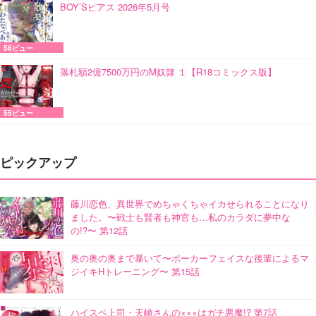
BOY’Sピアス 2026年5月号
56ビュー
落札額2億7500万円のM奴隷 １【R18コミックス版】
55ビュー
ピックアップ
藤川恋色、異世界でめちゃくちゃイカせられることになり
ました。〜戦士も賢者も神官も…私のカラダに夢中な
の!?〜 第12話
奥の奥の奥まで暴いて〜ポーカーフェイスな後輩によるマ
ジイキHトレーニング〜 第15話
ハイスペ上司・天崎さんの×××はガチ悪魔!? 第7話