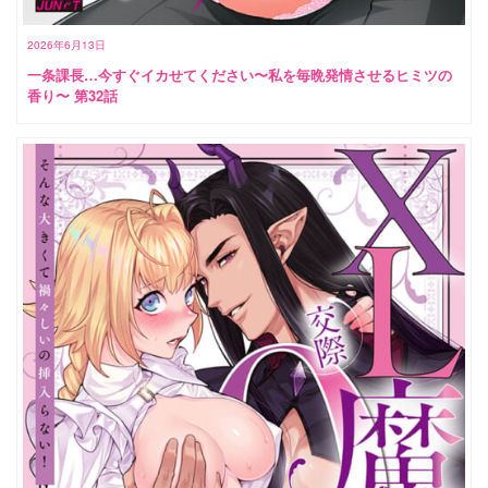
2026年6月13日
一条課長…今すぐイカせてください〜私を毎晩発情させるヒミツの
香り〜 第32話