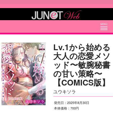
Togg
navig
Lv.1から始める
大人の恋愛メソ
ッド〜敏腕秘書
の甘い策略〜
【COMICS版】
ユウキソラ
発売日：2025年8月30日
本体価格：700円