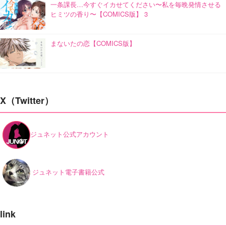
一条課長…今すぐイカせてください〜私を毎晩発情させる
ヒミツの香り〜【COMICS版】 3
まないたの恋【COMICS版】
X（Twitter）
ジュネット公式アカウント
ジュネット電子書籍公式
link