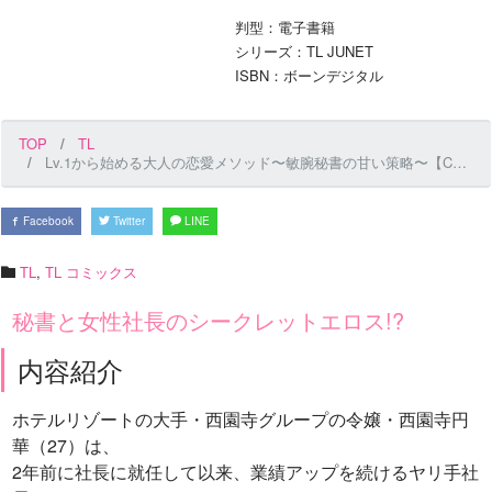
判型：電子書籍
シリーズ：TL JUNET
ISBN：ボーンデジタル
TOP
TL
Lv.1から始める大人の恋愛メソッド〜敏腕秘書の甘い策略〜【COMICS版】
Facebook
Twitter
LINE
TL
,
TL コミックス
秘書と女性社長のシークレットエロス!?
内容紹介
ホテルリゾートの大手・西園寺グループの令嬢・西園寺円
華（27）は、
2年前に社長に就任して以来、業績アップを続けるヤリ手社