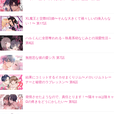
XL魔王と交際0日婚〜そんな大きくて禍々しいの挿入らな
い！〜 第17話
ハルくんに全部奪われる～執着系幼なじみとの溺愛性活～
第8話
無慈悲な彼の愛シ方 第7話
結果にコミットするイカせまくりジム〜メロいジムトレー
ナーと秘密のラブレッスン〜 第6話
発情させたようなので、責任とります！〜陽キャαは陰キャ
Ωの疼きをどうにかしたい〜 第5話