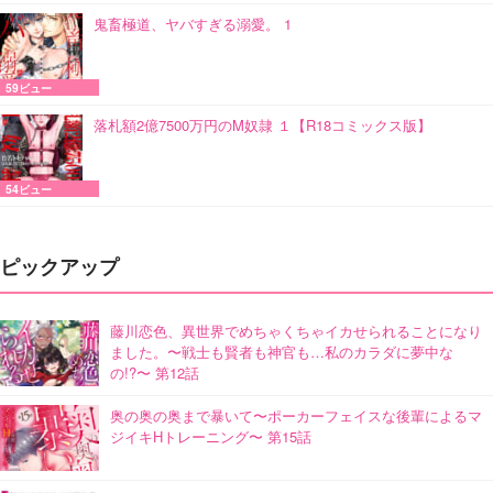
鬼畜極道、ヤバすぎる溺愛。 1
59ビュー
落札額2億7500万円のM奴隷 １【R18コミックス版】
54ビュー
ピックアップ
藤川恋色、異世界でめちゃくちゃイカせられることになり
ました。〜戦士も賢者も神官も…私のカラダに夢中な
の!?〜 第12話
奥の奥の奥まで暴いて〜ポーカーフェイスな後輩によるマ
ジイキHトレーニング〜 第15話