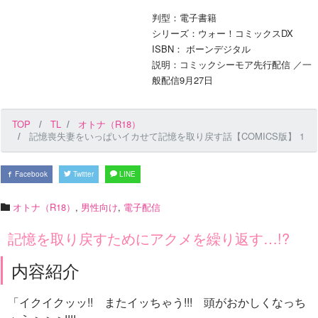
判型：電子書籍
シリーズ：ウォー！コミックスDX
ISBN： ボーンデジタル
説明：コミックシーモア先行配信 ／一
般配信9月27日
TOP
TL
オトナ（R18）
記憶喪失妻をいっぱいイカせて記憶を取り戻す話【COMICS版】 1
Facebook
Twitter
LINE
オトナ（R18）
,
男性向け
,
電子配信
記憶を取り戻すためにアクメを繰り返す…!?
内容紹介
「イクイクッッ!! またイッちゃう!!! 頭がおかしくなっち