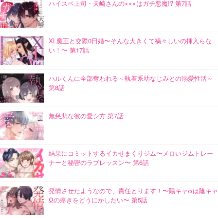
ハイスペ上司・天崎さんの×××はガチ悪魔!? 第7話
XL魔王と交際0日婚〜そんな大きくて禍々しいの挿入らな
い！〜 第17話
ハルくんに全部奪われる～執着系幼なじみとの溺愛性活～
第8話
無慈悲な彼の愛シ方 第7話
結果にコミットするイカせまくりジム〜メロいジムトレー
ナーと秘密のラブレッスン〜 第6話
発情させたようなので、責任とります！〜陽キャαは陰キャ
Ωの疼きをどうにかしたい〜 第5話