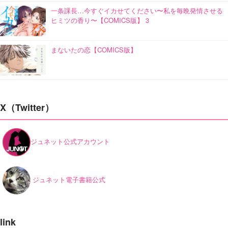
一条課長…今すぐイカせてください〜私を毎晩発情させる
ヒミツの香り〜【COMICS版】 3
まないたの恋【COMICS版】
X（Twitter）
ジュネット公式アカウント
ジュネット電子書籍公式
link