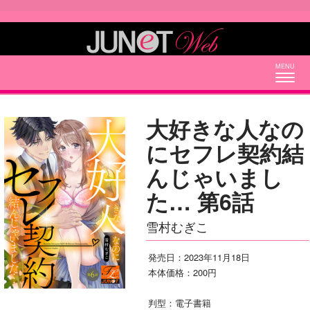
Togg
navig
大好きな人なの
にセフレ契約結
んじゃいまし
た… 第6話
雪村むぎこ
発売日：2023年11月18日
本体価格：200円
判型：電子書籍