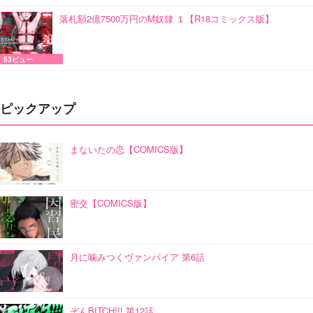
落札額2億7500万円のM奴隷 １【R18コミックス版】
53ビュー
ピックアップ
まないたの恋【COMICS版】
密交【COMICS版】
月に噛みつくヴァンパイア 第6話
ぞんBITCH!!! 第12話