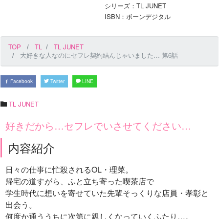
シリーズ：TL JUNET
ISBN：ボーンデジタル
TOP
TL
TL JUNET
大好きな人なのにセフレ契約結んじゃいました… 第6話
Facebook
Twitter
LINE
TL JUNET
好きだから…セフレでいさせてください…
内容紹介
日々の仕事に忙殺されるOL・理菜。
帰宅の道すがら、ふと立ち寄った喫茶店で
学生時代に想いを寄せていた先輩そっくりな店員・孝彰と
出会う。
何度か通ううちに次第に親しくなっていくふたり…。