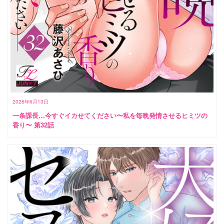
2026年6月13日
一条課長…今すぐイカせてください〜私を毎晩発情させるヒミツの
香り〜 第32話