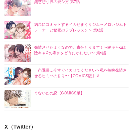
無慈悲な彼の愛シ方 第7話
結果にコミットするイカせまくりジム〜メロいジムト
レーナーと秘密のラブレッスン〜 第6話
発情させたようなので、責任とります！〜陽キャαは
陰キャΩの疼きをどうにかしたい〜 第5話
一条課長…今すぐイカせてください〜私を毎晩発情さ
せるヒミツの香り〜【COMICS版】 3
まないたの恋【COMICS版】
X（Twitter）