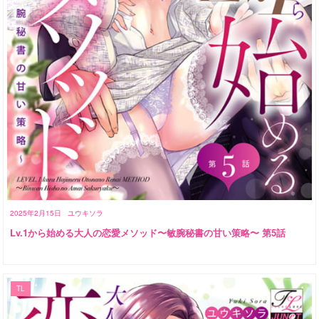
2025年2月15日
ユウキソラ
Lv.1から始める大人の恋愛メソッド〜敏腕秘書の甘い策略〜 第5話
TL