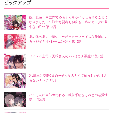
ピックアップ
藤川恋色、異世界でめちゃくちゃイカせられることに
なりました。〜戦士も賢者も神官も…私のカラダに夢
中なの!?〜 第12話
奥の奥の奥まで暴いて〜ポーカーフェイスな後輩によ
るマジイキHトレーニング〜 第15話
ハイスペ上司・天崎さんの×××はガチ悪魔!? 第7話
XL魔王と交際0日婚〜そんな大きくて禍々しいの挿入
らない！〜 第17話
ハルくんに全部奪われる～執着系幼なじみとの溺愛性
活～ 第8話