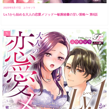
2025年5月17日
ユウキソラ
Lv.1から始める大人の恋愛メソッド〜敏腕秘書の甘い策略〜 第6話
TL