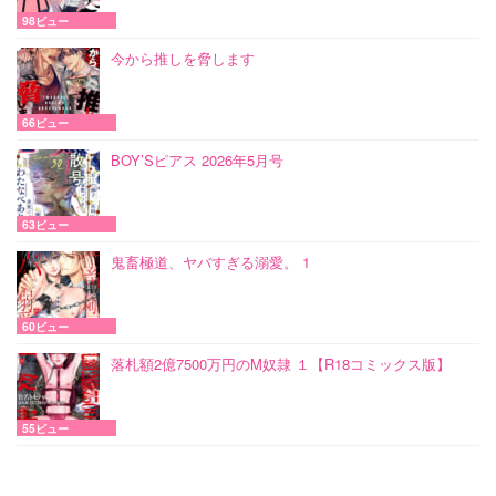
98ビュー
今から推しを脅します
66ビュー
BOY’Sピアス 2026年5月号
63ビュー
鬼畜極道、ヤバすぎる溺愛。 1
60ビュー
落札額2億7500万円のM奴隷 １【R18コミックス版】
55ビュー