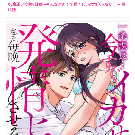
XL魔王と交際0日婚〜そんな大きくて禍々しいの挿入らない！〜 第
16話