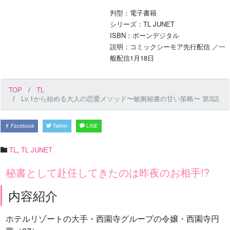
判型：電子書籍
シリーズ：TL JUNET
ISBN：ボーンデジタル
説明：コミックシーモア先行配信 ／一
般配信1月18日
TOP
TL
Lv.1から始める大人の恋愛メソッド〜敏腕秘書の甘い策略〜 第3話
Facebook
Twitter
LINE
TL
,
TL JUNET
秘書として赴任してきたのは昨夜のお相手!?
内容紹介
ホテルリゾートの大手・西園寺グループの令嬢・西園寺円