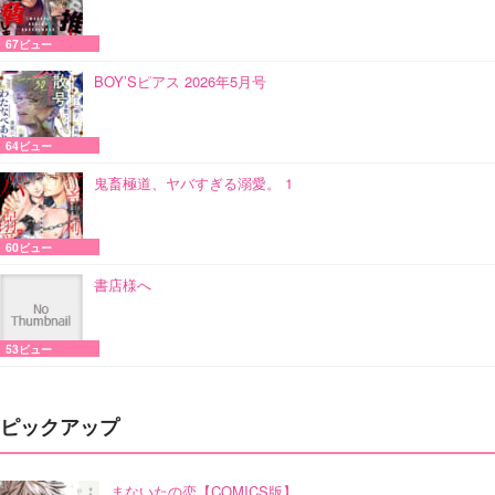
67ビュー
BOY’Sピアス 2026年5月号
64ビュー
鬼畜極道、ヤバすぎる溺愛。 1
60ビュー
書店様へ
53ビュー
ピックアップ
まないたの恋【COMICS版】