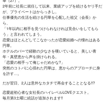
華（27）。
2年前に社長に就任して以来、業績アップを続けるヤリ手だ
が、プライベートはからっきし。
仕事優先の生活を続ける円華を心配した祖父（会長）か
ら、
「1年以内に相手を見つけられなければ見合いをしてもら
う」と言われてしまう。
恋愛はほとんどしてこなかったが恋愛結婚への憧れはある
円華。
ホテルのバーで経験の少なさを嘆いていると、美しい青
年・真壁恵から声を掛けられる。
「恋愛の相手って俺じゃだめかな?」
突然のコトバに心揺れた円華は、恵からのアプローチに身
を許す…。
だが翌日、2人は意外なカタチで再会することとなる!!?
恋愛超初心者な女社長のハイレベルLOVEクエスト。
毎月第3土曜に続話が追加されます!!