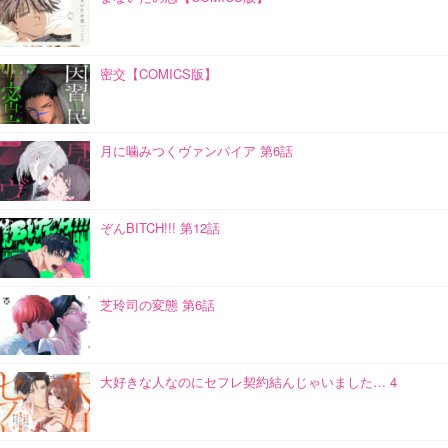
密交【COMICS版】
月に噛みつくヴァンパイア 第6話
ぞんBITCH!!! 第12話
芝玲司の変態 第6話
大好きな人なのにセフレ契約結んじゃいました… 4