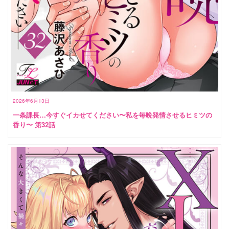
2026年6月13日
一条課長…今すぐイカせてください〜私を毎晩発情させるヒミツの
香り〜 第32話