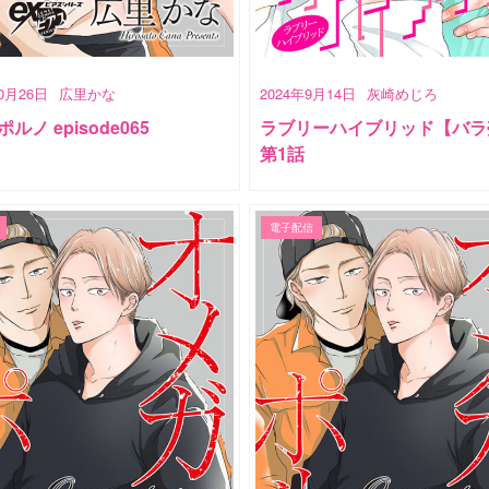
10月26日
広里かな
2024年9月14日
灰崎めじろ
ルノ episode065
ラブリーハイブリッド【バラ
第1話
電子配信