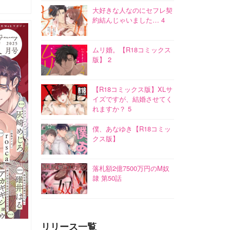
大好きな人なのにセフレ契
約結んじゃいました… 4
ムリ婚。【R18コミックス
版】 2
【R18コミックス版】XLサ
イズですが、結婚させてく
れますか？ 5
僕、あなゆき【R18コミッ
クス版】
落札額2億7500万円のM奴
隷 第50話
リリース一覧