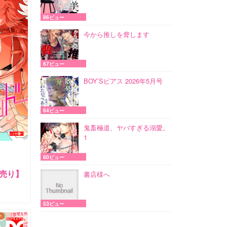
86ビュー
今から推しを脅します
67ビュー
BOY’Sピアス 2026年5月号
64ビュー
鬼畜極道、ヤバすぎる溺愛。
1
60ビュー
売り】
書店様へ
53ビュー