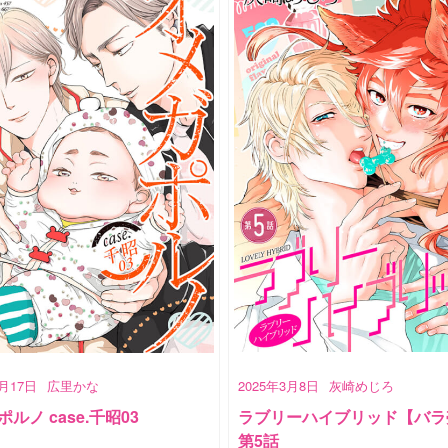
4月17日
広里かな
2025年3月8日
灰崎めじろ
ルノ case.千昭03
ラブリーハイブリッド【バラ
第5話