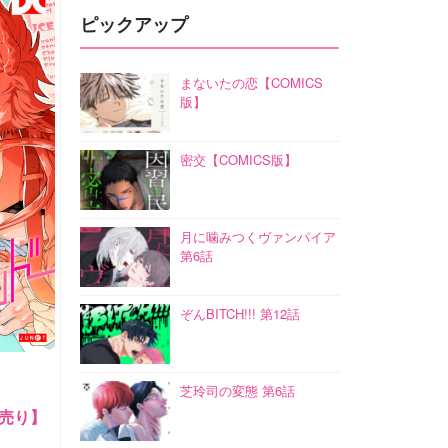
ピックアップ
まないたの恋【COMICS
版】
密交【COMICS版】
月に噛みつくヴァンパイア
第6話
ぞんBITCH!!! 第12話
芝玲司の変態 第6話
売り】