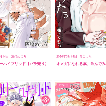
3月14日
灰崎めじろ
2026年3月14日
鼎こよち
ーハイブリッド【バラ売り】
オメガになれる薬、飲んでみ
電子配信