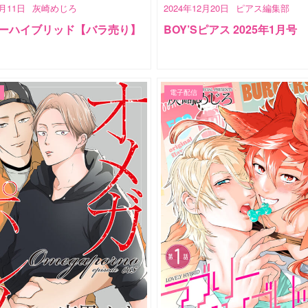
1月11日
灰崎めじろ
2024年12月20日
ピアス編集部
ーハイブリッド【バラ売り】
BOY’Sピアス 2025年1月号
電子配信