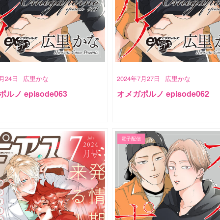
8月24日
広里かな
2024年7月27日
広里かな
ルノ episode063
オメガポルノ episode062
電子配信