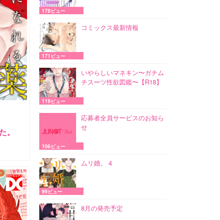
178ビュー
コミックス最新情報
171ビュー
いやらしいマネキン〜ガチム
チスーツ性欲図鑑〜【R18】
119ビュー
応募者全員サービスのお知ら
せ
た。
106ビュー
ムリ婚。 4
99ビュー
8月の発売予定