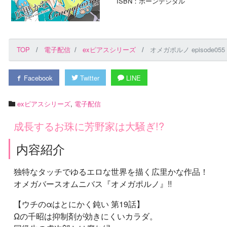
ISBN：ボーンデジタル
TOP
電子配信
exピアスシリーズ
オメガポルノ episode055
Facebook
Twitter
LINE
exピアスシリーズ
,
電子配信
成長するお珠に芳野家は大騒ぎ!?
内容紹介
独特なタッチでゆるエロな世界を描く広里かな作品！
オメガバースオムニバス『オメガポルノ』!!
【ウチのαはとにかく鈍い 第19話】
Ωの千昭は抑制剤が効きにくいカラダ。