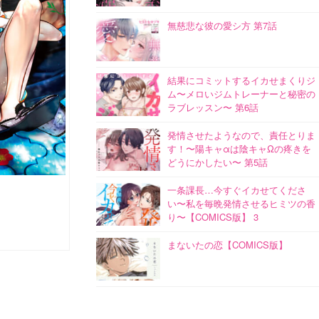
無慈悲な彼の愛シ方 第7話
結果にコミットするイカせまくりジ
ム〜メロいジムトレーナーと秘密の
ラブレッスン〜 第6話
発情させたようなので、責任とりま
す！〜陽キャαは陰キャΩの疼きを
どうにかしたい〜 第5話
一条課長…今すぐイカせてくださ
い〜私を毎晩発情させるヒミツの香
り〜【COMICS版】 3
まないたの恋【COMICS版】