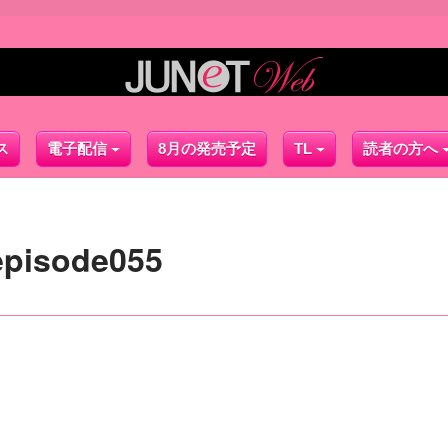
ス
電子配信
8月の発売予定
TL
読者の方へ
isode055