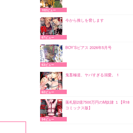
102ビュー
今から推しを脅します
67ビュー
BOY’Sピアス 2026年5月号
63ビュー
鬼畜極道、ヤバすぎる溺愛。 1
62ビュー
落札額2億7500万円のM奴隷 １【R18
コミックス版】
54ビュー