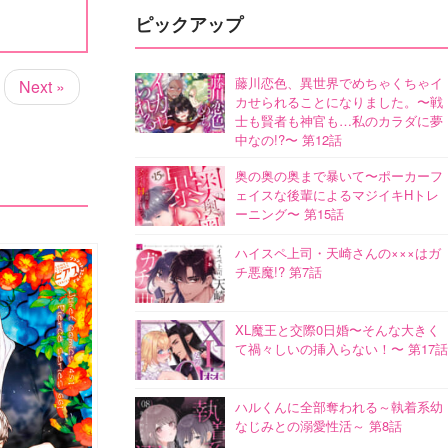
ピックアップ
藤川恋色、異世界でめちゃくちゃイ
Next »
カせられることになりました。〜戦
士も賢者も神官も…私のカラダに夢
中なの!?〜 第12話
奥の奥の奥まで暴いて〜ポーカーフ
ェイスな後輩によるマジイキHトレ
ーニング〜 第15話
ハイスペ上司・天崎さんの×××はガ
チ悪魔!? 第7話
XL魔王と交際0日婚〜そんな大きく
て禍々しいの挿入らない！〜 第17話
ハルくんに全部奪われる～執着系幼
なじみとの溺愛性活～ 第8話