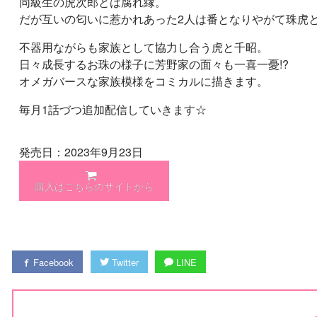
同級生の虎次郎とは腐れ縁。
だが互いの匂いに惹かれあった2人は番となりやがて珠虎
不器用ながらも家族として協力し合う虎と千昭。
日々成長するお珠の様子に芳野家の面々も一喜一憂!?
オメガバースな家族模様をコミカルに描きます。
毎月1話づつ追加配信していきます☆
発売日：2023年9月23日
購入はこちらのサイトから
Facebook
Twitter
LINE