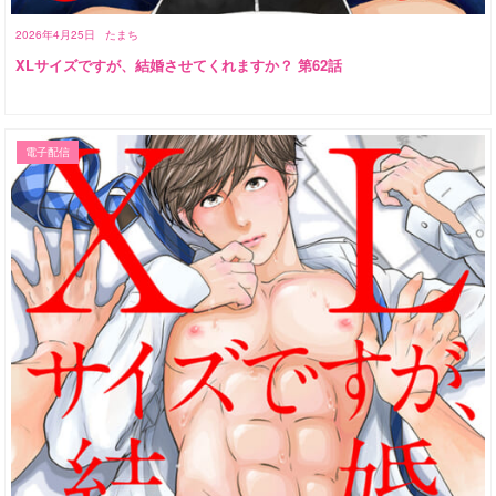
2026年4月25日
たまち
XLサイズですが、結婚させてくれますか？ 第62話
電子配信