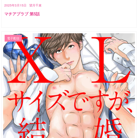
2025年3月15日
望月千束
マチアプラブ 第5話
電子配信