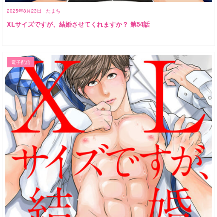
2025年8月23日
たまち
XLサイズですが、結婚させてくれますか？ 第54話
電子配信