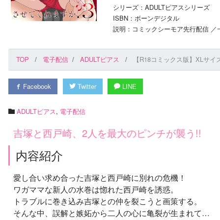
シリーズ：ADULTピアスシリーズ
ISBN：ボーンデジタル
説明：コミックシーモア先行配信 ／一
TOP
電子配信
ADULTピアス
【R18コミックス版】XLサイ
Facebook
Twitter
LINE
ADULTピアス
,
電子配信
吉塚と西戸崎、2人を最大のピンチが襲う!!
内容紹介
愛し合い求め合った吉塚と西戸崎に別れの危機！
ワガママな新人の水巻は惚れた西戸崎を誘惑。
トラブルに巻き込み吉塚との仲を裂こうと画策する。
そんな中、誤解と嫉妬から二人の心に亀裂が生まれて…