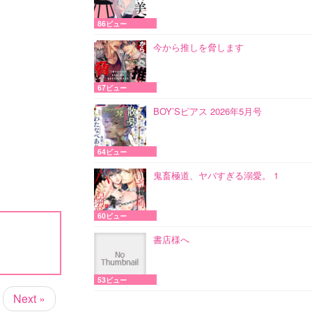
86ビュー
今から推しを脅します
67ビュー
BOY’Sピアス 2026年5月号
64ビュー
鬼畜極道、ヤバすぎる溺愛。 1
60ビュー
書店様へ
53ビュー
Next »