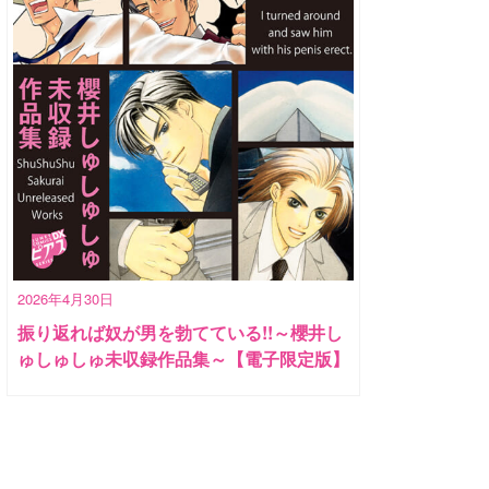
2026年4月30日
振り返れば奴が男を勃てている!!～櫻井し
ゅしゅしゅ未収録作品集～【電子限定版】