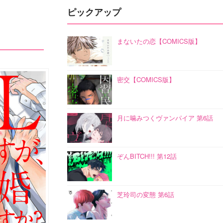
ピックアップ
まないたの恋【COMICS版】
密交【COMICS版】
月に噛みつくヴァンパイア 第6話
ぞんBITCH!!! 第12話
芝玲司の変態 第6話