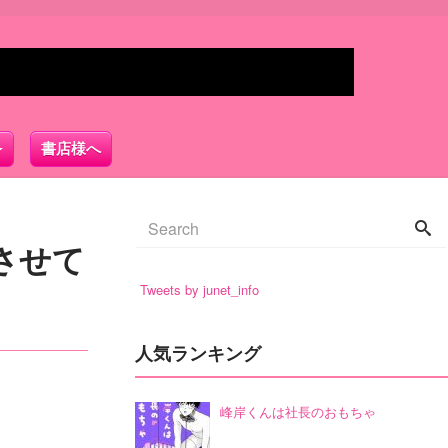
書店様へ
させて
Tweets by junet_info
人気ランキング
峰岸くんは社長のおもちゃ