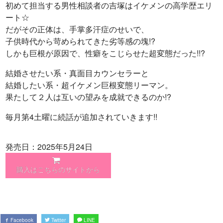
初めて担当する男性相談者の吉塚はイケメンの高学歴エリ
ート☆
だがその正体は、手掌多汗症のせいで、
子供時代から苛められてきた劣等感の塊!?
しかも巨根が原因で、性癖をこじらせた超変態だった!!?
結婚させたい系・真面目カウンセラーと
結婚したい系・超イケメン巨根変態リーマン。
果たして２人は互いの望みを成就できるのか!?
毎月第4土曜に続話が追加されていきます!!
発売日：2025年5月24日
購入はこちらのサイトから
Facebook
Twitter
LINE