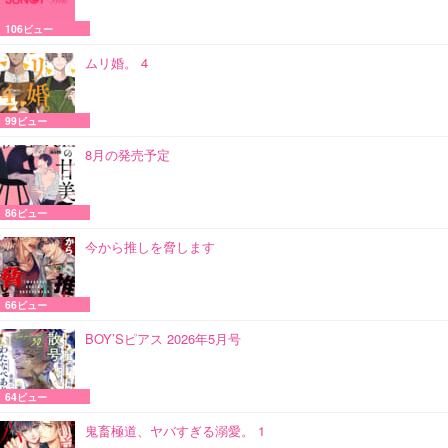
106ビュー
ムリ婚。 4
99ビュー
8月の発売予定
86ビュー
今から推しを脅します
66ビュー
BOY’Sピアス 2026年5月号
64ビュー
鬼畜極道、ヤバすぎる溺愛。 1