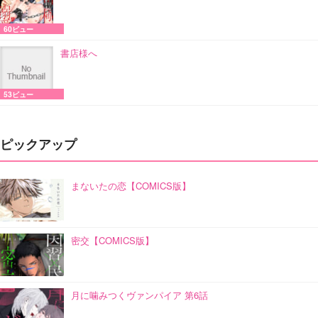
60ビュー
書店様へ
53ビュー
ピックアップ
まないたの恋【COMICS版】
密交【COMICS版】
月に噛みつくヴァンパイア 第6話