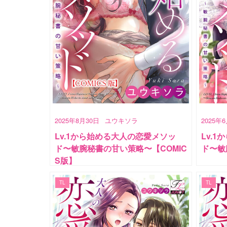
2025年8月30日
ユウキソラ
2025年
Lv.1から始める大人の恋愛メソッ
Lv.
ド〜敏腕秘書の甘い策略〜【COMIC
ド〜敏
S版】
TL
TL