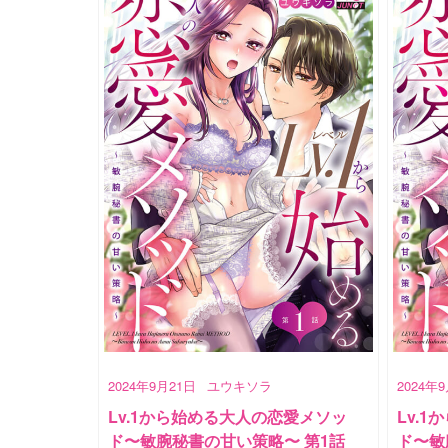
2024年9月21日
ユウキソラ
2024年
Lv.1から始める大人の恋愛メソッ
Lv.
ド〜敏腕秘書の甘い策略〜 第1話
ド〜敏