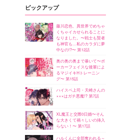
ピックアップ
藤川恋色、異世界でめちゃ
くちゃイカせられることに
なりました。〜戦士も賢者
も神官も…私のカラダに夢
中なの!?〜 第12話
奥の奥の奥まで暴いて〜ポ
ーカーフェイスな後輩によ
るマジイキHトレーニン
グ〜 第15話
ハイスペ上司・天崎さんの
×××はガチ悪魔!? 第7話
XL魔王と交際0日婚〜そん
な大きくて禍々しいの挿入
らない！〜 第17話
ハルくんに全部奪われる～