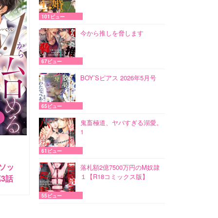
101ビュー
今から推しを脅します
67ビュー
BOY’Sピアス 2026年5月号
65ビュー
鬼畜極道、ヤバすぎる溺愛。
1
61ビュー
メソッ
落札額2億7500万円のM奴隷
１【R18コミックス版】
3話
55ビュー