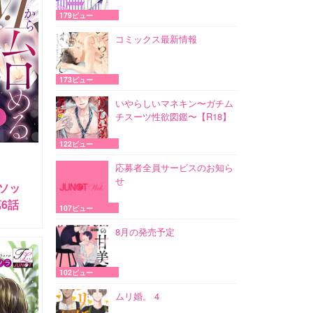
179ビュー
コミックス最新情報
173ビュー
いやらしいマネキン〜ガチム
チスーツ性欲図鑑〜【R18】
122ビュー
応募者全員サービスのお知ら
せ
メソッ
6話
107ビュー
8月の発売予定
102ビュー
ムリ婚。 4