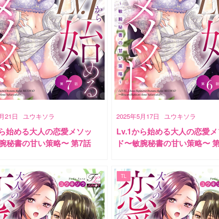
6月21日
ユウキソラ
2025年5月17日
ユウキソラ
1から始める大人の恋愛メソッ
Lv.1から始める大人の恋愛
腕秘書の甘い策略〜 第7話
ド〜敏腕秘書の甘い策略〜 第
TL