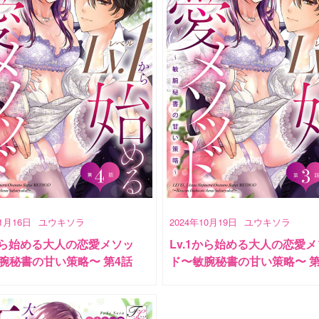
11月16日
ユウキソラ
2024年10月19日
ユウキソラ
1から始める大人の恋愛メソッ
Lv.1から始める大人の恋愛
腕秘書の甘い策略〜 第4話
ド〜敏腕秘書の甘い策略〜 第