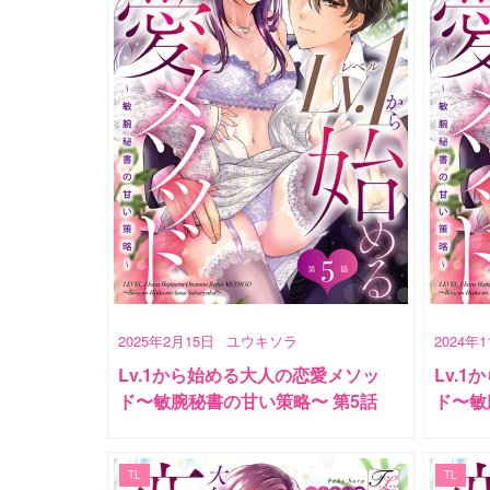
2025年2月15日
ユウキソラ
2024年
Lv.1から始める大人の恋愛メソッ
Lv.
ド〜敏腕秘書の甘い策略〜 第5話
ド〜敏
TL
TL