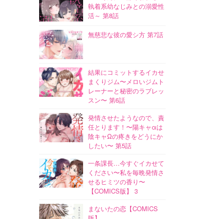
執着系幼なじみとの溺愛性
活～ 第8話
無慈悲な彼の愛シ方 第7話
結果にコミットするイカせ
まくりジム〜メロいジムト
レーナーと秘密のラブレッ
スン〜 第6話
発情させたようなので、責
任とります！〜陽キャαは
陰キャΩの疼きをどうにか
したい〜 第5話
一条課長…今すぐイカせて
ください〜私を毎晩発情さ
せるヒミツの香り〜
【COMICS版】 3
まないたの恋【COMICS
版】