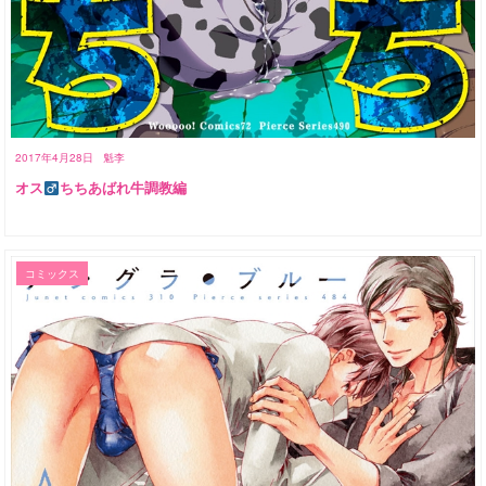
2017年4月28日
魁李
オス
ちちあばれ牛調教編
コミックス