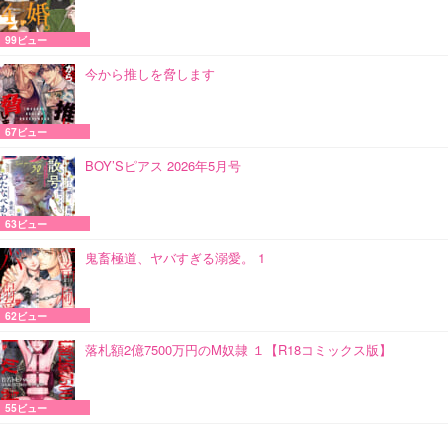
99ビュー
今から推しを脅します
67ビュー
BOY’Sピアス 2026年5月号
63ビュー
鬼畜極道、ヤバすぎる溺愛。 1
62ビュー
落札額2億7500万円のM奴隷 １【R18コミックス版】
55ビュー