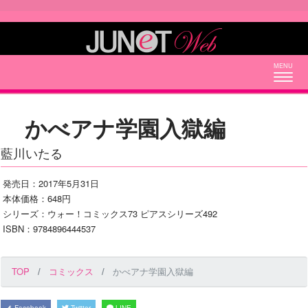
Togg
navig
かべアナ学園入獄編
藍川いたる
発売日：2017年5月31日
本体価格：648円
シリーズ：ウォー！コミックス73 ピアスシリーズ492
ISBN：9784896444537
TOP
コミックス
かべアナ学園入獄編
Facebook
Twitter
LINE