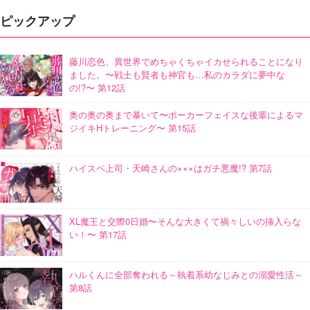
ピックアップ
藤川恋色、異世界でめちゃくちゃイカせられることになり
ました。〜戦士も賢者も神官も…私のカラダに夢中な
の!?〜 第12話
奥の奥の奥まで暴いて〜ポーカーフェイスな後輩によるマ
ジイキHトレーニング〜 第15話
ハイスペ上司・天崎さんの×××はガチ悪魔!? 第7話
XL魔王と交際0日婚〜そんな大きくて禍々しいの挿入らな
い！〜 第17話
ハルくんに全部奪われる～執着系幼なじみとの溺愛性活～
第8話