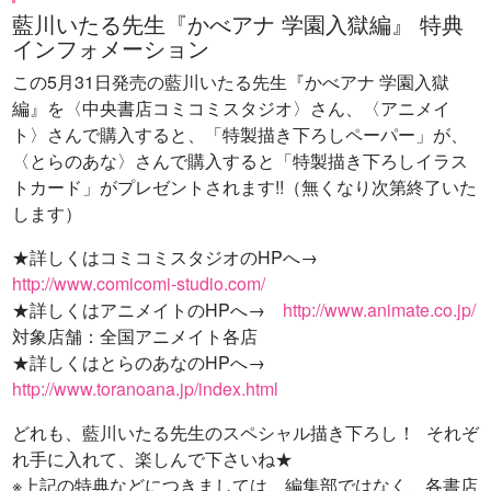
藍川いたる先生『かべアナ 学園入獄編』 特典
インフォメーション
この5月31日発売の藍川いたる先生『かべアナ 学園入獄
編』を〈中央書店コミコミスタジオ〉さん、〈アニメイ
ト〉さんで購入すると、「特製描き下ろしペーパー」が、
〈とらのあな〉さんで購入すると「特製描き下ろしイラス
トカード」がプレゼントされます!!（無くなり次第終了いた
します）
★詳しくはコミコミスタジオのHPへ→
http://www.comicomi-studio.com/
★詳しくはアニメイトのHPへ→
http://www.animate.co.jp/
対象店舗：全国アニメイト各店
★詳しくはとらのあなのHPへ→
http://www.toranoana.jp/index.html
どれも、藍川いたる先生のスペシャル描き下ろし！ それぞ
れ手に入れて、楽しんで下さいね★
※上記の特典などにつきましては、編集部ではなく、各書店