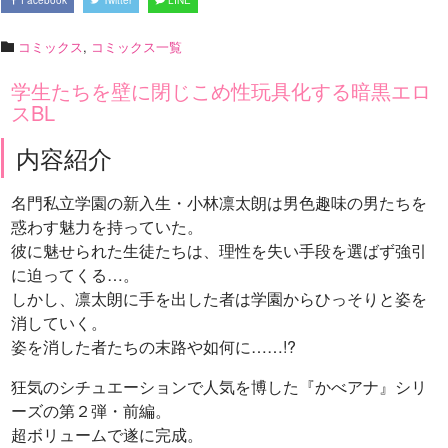
コミックス
,
コミックス一覧
学生たちを壁に閉じこめ性玩具化する暗黒エロ
スBL
内容紹介
名門私立学園の新入生・小林凛太朗は男色趣味の男たちを
惑わす魅力を持っていた。
彼に魅せられた生徒たちは、理性を失い手段を選ばず強引
に迫ってくる…。
しかし、凛太朗に手を出した者は学園からひっそりと姿を
消していく。
姿を消した者たちの末路や如何に……!?
狂気のシチュエーションで人気を博した『かべアナ』シリ
ーズの第２弾・前編。
超ボリュームで遂に完成。