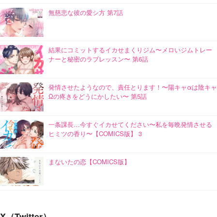
無慈悲な彼の愛シ方 第7話
結果にコミットするイカせまくりジム〜メロいジムトレー
ナーと秘密のラブレッスン〜 第6話
発情させたようなので、責任とります！〜陽キャαは陰キャ
Ωの疼きをどうにかしたい〜 第5話
一条課長…今すぐイカせてください〜私を毎晩発情させる
ヒミツの香り〜【COMICS版】 3
まないたの恋【COMICS版】
X（Twitter）