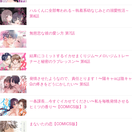
ハルくんに全部奪われる～執着系幼なじみとの溺愛性活～
第8話
無慈悲な彼の愛シ方 第7話
結果にコミットするイカせまくりジム〜メロいジムトレー
ナーと秘密のラブレッスン〜 第6話
発情させたようなので、責任とります！〜陽キャαは陰キャ
Ωの疼きをどうにかしたい〜 第5話
一条課長…今すぐイカせてください〜私を毎晩発情させる
ヒミツの香り〜【COMICS版】 3
まないたの恋【COMICS版】