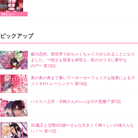
54ビュー
ピックアップ
藤川恋色、異世界でめちゃくちゃイカせられることになり
ました。〜戦士も賢者も神官も…私のカラダに夢中な
の!?〜 第12話
奥の奥の奥まで暴いて〜ポーカーフェイスな後輩によるマ
ジイキHトレーニング〜 第15話
ハイスペ上司・天崎さんの×××はガチ悪魔!? 第7話
XL魔王と交際0日婚〜そんな大きくて禍々しいの挿入らな
い！〜 第17話