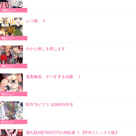
106ビュー
ムリ婚。 4
99ビュー
今から推しを脅します
66ビュー
鬼畜極道、ヤバすぎる溺愛。 1
62ビュー
BOY’Sピアス 2026年5月号
61ビュー
落札額2億7500万円のM奴隷 １【R18コミックス版】