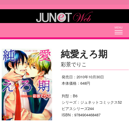
Togg
navig
純愛えろ期
彩景でりこ
発売日：2010年10月30日
本体価格：648円
判型：B6
シリーズ：ジュネットコミックス52
ピアスシリーズ244
ISBN：9784904468487