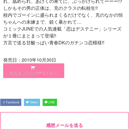
れ、舐められ、あげくの果てに、ぶっかけられてーーー!?
しかもその男の正体は、充のクラスの転校生!!
校内でゴーインに盛られまくるだけでなく、充のなかの恒
ちゃんへの未練まで、鋭く暴かれて…
コミックJUNEでの人気連載「恋はデステニー」シリーズ
が１冊にまとまって登場!!
方言で送る甘酸っぱい青春DKのガチンコ恋模様!!
発売日：2010年10月30日
購入はこちらのサイトから
Facebook
Twitter
LINE
感想メールを送る